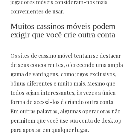
jogadores móveis consideram-nos mais
convenientes de usar.
Muitos cassinos móveis podem
exigir que você crie outra conta
Os sites de cassino móvel tentam se destacar
de seus concorrentes, oferecendo uma ampla
gama de vantagens, como jogos exclusivos,
bônus diferentes e muito mais. Mesmo que
todos sejam interessantes, às vezes a única
forma de acessá-los é criando outra conta.
Em outras palavras, algumas operadoras não
permitem que você use sua conta de desktop
para apostar em qualquer lugar.