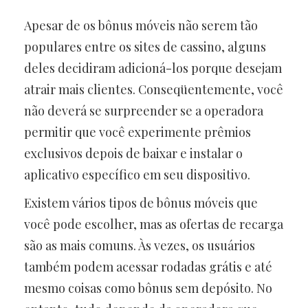
Apesar de os bônus móveis não serem tão
populares entre os sites de cassino, alguns
deles decidiram adicioná-los porque desejam
atrair mais clientes. Conseqüentemente, você
não deverá se surpreender se a operadora
permitir que você experimente prêmios
exclusivos depois de baixar e instalar o
aplicativo específico em seu dispositivo.
Existem vários tipos de bônus móveis que
você pode escolher, mas as ofertas de recarga
são as mais comuns. Às vezes, os usuários
também podem acessar rodadas grátis e até
mesmo coisas como bônus sem depósito. No