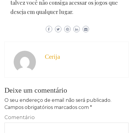
talvez você não consiga acessar os jogos que
deseja em qualquer lugar.
Cerija
Deixe um comentário
O seu endereço de email não será publicado.
Campos obrigatórios marcados com
*
Comentário