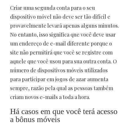
Criar uma segunda conta para o seu
dispositivo móvel não deve ser tão difícil e
provavelmente levará apenas alguns minutos.
No entanto, isso significa que você deve usar
um endereço de e-mail diferente porque o
site não permitirá que você se registre com
aquele que você usou para sua outra conta. O
número de dispositivos móveis utilizados
para participar em jogos de azar aumenta
sempre, razão pela qual as pessoas também
criam novos e-mails a toda a hora.
Há casos em que você terá acesso
a bônus móveis