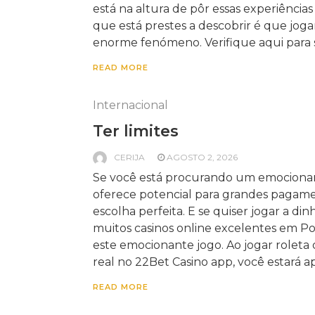
está na altura de pôr essas experiências 
que está prestes a descobrir é que joga
enorme fenómeno. Verifique aqui para s
READ MORE
Internacional
Ter limites
CERIJA
AGOSTO 2, 2026
Se você está procurando um emocionan
oferece potencial para grandes pagamen
escolha perfeita. E se quiser jogar a din
muitos casinos online excelentes em 
este emocionante jogo. Ao jogar roleta
real no 22Bet Casino app, você estará 
READ MORE