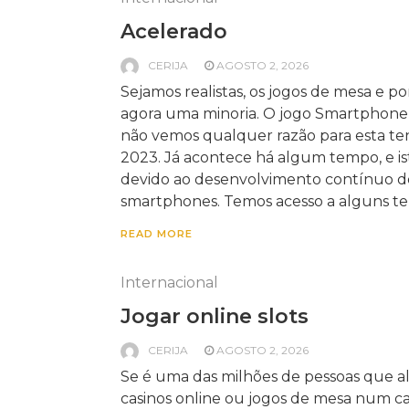
Acelerado
CERIJA
AGOSTO 2, 2026
Sejamos realistas, os jogos de mesa e po
agora uma minoria. O jogo Smartphone 
não vemos qualquer razão para esta t
2023. Já acontece há algum tempo, e is
devido ao desenvolvimento contínuo do
smartphones. Temos acesso a alguns te
READ MORE
Internacional
Jogar online slots
CERIJA
AGOSTO 2, 2026
Se é uma das milhões de pessoas que 
casinos online ou jogos de mesa num ca