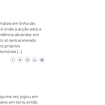
rtáteis em linha são
é onde a acção está, e
endência abrandar em
to só será acelerado
s próprios
lemóveis […]
alguma vez jogou em
sino em terra, então