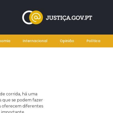
nomia
Internacional
Opinião
Política
de corrida, há uma
as que se podem fazer
as oferecem diferentes
é importante