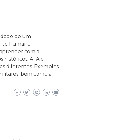
acidade de um
ento humano
e aprender com a
históricos. A IA é
os diferentes. Exemplos
militares, bem como a