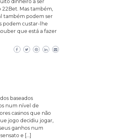
uito dinheiro a ser
pp 22Bet. Mas também,
al também podem ser
os podem custar-lhe
souber que está a fazer
odos baseados
os num nível de
ores casinos que não
ue jogo decidiu jogar,
 seus ganhos num
sensato e […]