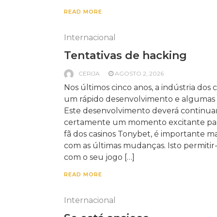
READ MORE
Internacional
Tentativas de hacking
CERIJA
AGOSTO 2, 2026
Nos últimos cinco anos, a indústria dos
um rápido desenvolvimento e algumas
Este desenvolvimento deverá continuar
certamente um momento excitante para
fã dos casinos Tonybet, é importante m
com as últimas mudanças. Isto permitir-l
com o seu jogo […]
READ MORE
Internacional