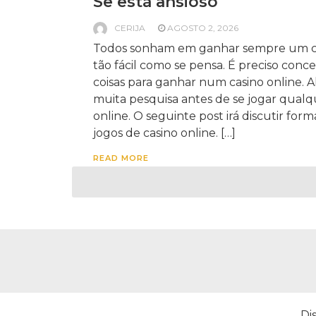
Se está ansioso
CERIJA
AGOSTO 2, 2026
Todos sonham em ganhar sempre um cas
tão fácil como se pensa. É preciso conce
coisas para ganhar num casino online. A
muita pesquisa antes de se jogar qualq
online. O seguinte post irá discutir for
jogos de casino online. […]
READ MORE
Di