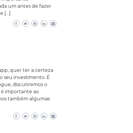
ada um antes de fazer
e […]
app, quer ter a certeza
o seu investimento. É
ogue, discutiremos o
 é importante ao
remos também algumas