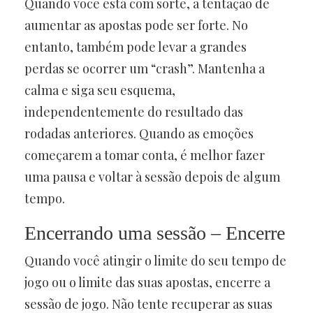
Quando você está com sorte, a tentação de
aumentar as apostas pode ser forte. No
entanto, também pode levar a grandes
perdas se ocorrer um “crash”. Mantenha a
calma e siga seu esquema,
independentemente do resultado das
rodadas anteriores. Quando as emoções
começarem a tomar conta, é melhor fazer
uma pausa e voltar à sessão depois de algum
tempo.
Encerrando uma sessão – Encerre
Quando você atingir o limite do seu tempo de
jogo ou o limite das suas apostas, encerre a
sessão de jogo. Não tente recuperar as suas