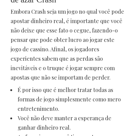
Embora Crash seja um jogo no qual você pode
apostar dinheiro real, é importante que você
não deixe que esse fato o cegue, fazendo-o
pensar que pode obter lucro ao jogar este
jogo de cassino. Afinal, os jogadores
experientes sabem que as perdas são
inevitáveis e o truque é jogar sempre com
apostas que não se importam de perder.
É por isso que é melhor tratar todas as
formas de jogo simplesmente como mero
entretenimento.
Você não deve manter a esperança de
ganhar dinheiro real.