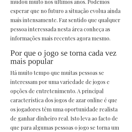
mudou muito nos últimos anos. Podemos
esperar que no futuro a situação evolua ainda
mais intensamente. Faz sentido que qualquer
pessoa interessada nesta área conheça as
informações mais recentes agora mesmo.
Por que o jogo se torna cada vez
mais popular
Há muito tempo que muitas pessoas se
interessam por uma variedade de jogos e
opções de entretenimento. A principal
característica dos jogos de azar online é que
os jogadores têm uma oportunidade realista
de ganhar dinheiro real. Isto leva ao facto de
que para algumas pessoas o jogo se torna um