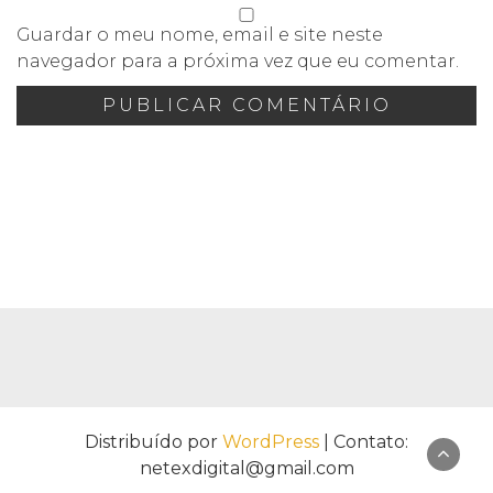
Guardar o meu nome, email e site neste
navegador para a próxima vez que eu comentar.
Distribuído por
WordPress
|
Contato:
netexdigital@gmail.com