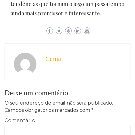
tendências que tornam o jogo um passatempo
ainda mais promissor e interessante.
Cerija
Deixe um comentário
O seu endereço de email não será publicado.
Campos obrigatórios marcados com
*
Comentário