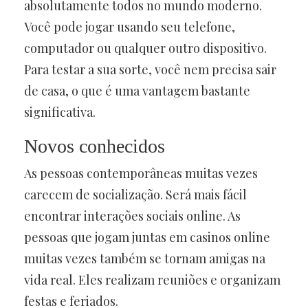
absolutamente todos no mundo moderno.
Você pode jogar usando seu telefone,
computador ou qualquer outro dispositivo.
Para testar a sua sorte, você nem precisa sair
de casa, o que é uma vantagem bastante
significativa.
Novos conhecidos
As pessoas contemporâneas muitas vezes
carecem de socialização. Será mais fácil
encontrar interações sociais online. As
pessoas que jogam juntas em casinos online
muitas vezes também se tornam amigas na
vida real. Eles realizam reuniões e organizam
festas e feriados.