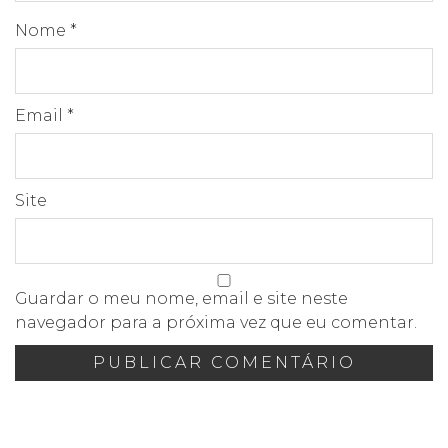
Nome
*
Email
*
Site
Guardar o meu nome, email e site neste
navegador para a próxima vez que eu comentar.