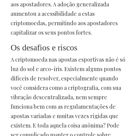
aos apostadores. A adoção generalizada
aumentou a acessibilidade a estas
criptomoedas, permitindo aos apostadores
capitalizar os seus pontos fortes.
Os desafios e riscos
A criptomoeda nas apostas esportivas não é só
luz do sol e arco-íris. Existem alguns pontos
difíceis de resolver, especialmente quando
você considera como a criptografia, com sua
vibração descentralizada, nem sempre
funciona bem com as regulamentações de
apostas variadas e muitas vezes rígidas que
existem. E toda aquela coisa anônima? Pode
ser complicado manter o controle sobre