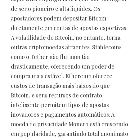
de ser o pioneiro e alta liquidez. Os
apostadores podem depositar Bitcoin
diretamente em contas de apostas esportivas.
A volatilidade do Bitcoin, no entanto, torna
outras criptomoedas atraentes. Stablecoins
como o Tether não flutuam tão
drasticamente, oferecendo um poder de
compra mais estável. Ethereum oferece
custos de transação mais baixos do que
Bitcoin, e seus recursos de contrato
inteligente permitem tipos de apostas
inovadores e pagamentos automáticos. A
moeda de privacidade Monero está crescendo
em popularidade, garantindo total anonimato