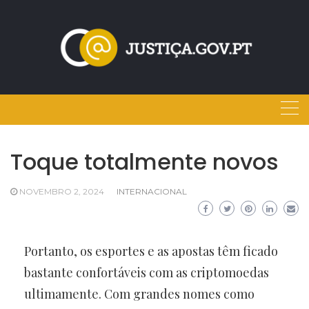
Skip
to
content
Toque totalmente novos
NOVEMBRO 2, 2024
INTERNACIONAL
Portanto, os esportes e as apostas têm ficado
bastante confortáveis com as criptomoedas
ultimamente. Com grandes nomes como