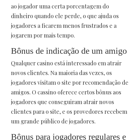
ao jogador uma certa porcentagem do
dinheiro quando ele perde, o que ajuda os
jogadores a ficarem menos frustrados e a
jogarem por mais tempo.
Bônus de indicação de um amigo
Qualquer casino está interessado em atrair
novos clientes. Na maioria das vezes, os
jogadores visitam o site por recomendação de
amigos. O cassino oferece certos bônus aos
jogadores que conseguiram atrair novos
clientes para o site, e os provedores recebem
um grande público de jogadores.
Bônus para jogadores regulares e