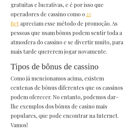
gratuitas e lucrativas, e é por isso que
operadores de cassino como o
22
Bet
apreciam esse método de promoção. As
pessoas que usam bônus podem sentir toda a
atmosfera do cassino e se divertir muito, para
mais tarde quererem jogar novamente.
Tipos de bônus de cassino
Como já mencionamos acima, existem
centenas de bônus diferentes que os cassinos
podem oferecer. No entanto, podemos dar-
lhe exemplos dos bónus de casino mais
populares, que pode encontrar na Internet.
Vamos!