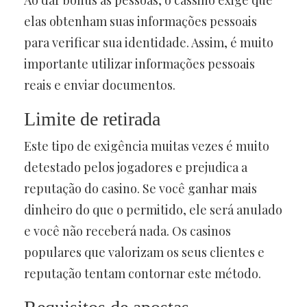
Ao dar bônus às pessoas, o cassino exige que
elas obtenham suas informações pessoais
para verificar sua identidade. Assim, é muito
importante utilizar informações pessoais
reais e enviar documentos.
Limite de retirada
Este tipo de exigência muitas vezes é muito
detestado pelos jogadores e prejudica a
reputação do casino. Se você ganhar mais
dinheiro do que o permitido, ele será anulado
e você não receberá nada. Os casinos
populares que valorizam os seus clientes e
reputação tentam contornar este método.