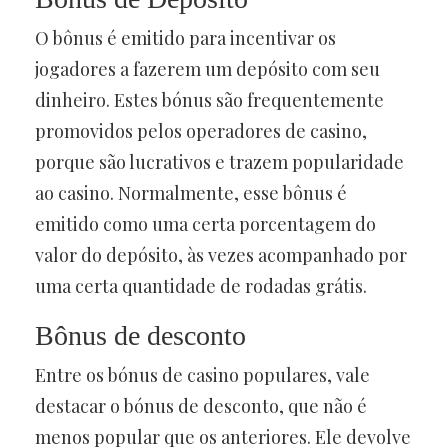
O bônus é emitido para incentivar os
jogadores a fazerem um depósito com seu
dinheiro. Estes bónus são frequentemente
promovidos pelos operadores de casino,
porque são lucrativos e trazem popularidade
ao casino. Normalmente, esse bônus é
emitido como uma certa porcentagem do
valor do depósito, às vezes acompanhado por
uma certa quantidade de rodadas grátis.
Bônus de desconto
Entre os bónus de casino populares, vale
destacar o bónus de desconto, que não é
menos popular que os anteriores. Ele devolve