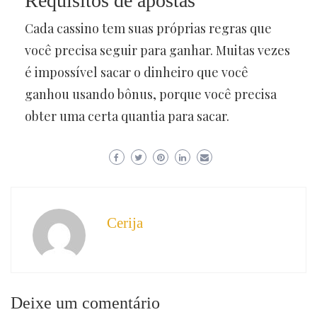
Requisitos de apostas
Cada cassino tem suas próprias regras que
você precisa seguir para ganhar. Muitas vezes
é impossível sacar o dinheiro que você
ganhou usando bônus, porque você precisa
obter uma certa quantia para sacar.
Cerija
Deixe um comentário