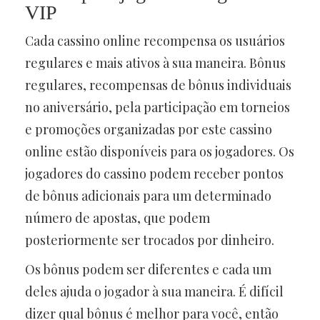
VIP
Cada cassino online recompensa os usuários
regulares e mais ativos à sua maneira. Bônus
regulares, recompensas de bônus individuais
no aniversário, pela participação em torneios
e promoções organizadas por este cassino
online estão disponíveis para os jogadores. Os
jogadores do cassino podem receber pontos
de bônus adicionais para um determinado
número de apostas, que podem
posteriormente ser trocados por dinheiro.
Os bônus podem ser diferentes e cada um
deles ajuda o jogador à sua maneira. É difícil
dizer qual bônus é melhor para você, então