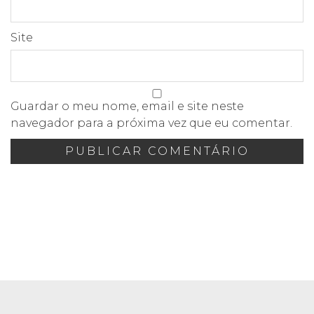
Site
Guardar o meu nome, email e site neste
navegador para a próxima vez que eu comentar.