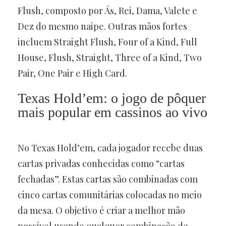
Flush, composto por Ás, Rei, Dama, Valete e
Dez do mesmo naipe. Outras mãos fortes
incluem Straight Flush, Four of a Kind, Full
House, Flush, Straight, Three of a Kind, Two
Pair, One Pair e High Card.
Texas Hold’em: o jogo de pôquer
mais popular em cassinos ao vivo
No Texas Hold’em, cada jogador recebe duas
cartas privadas conhecidas como “cartas
fechadas”. Estas cartas são combinadas com
cinco cartas comunitárias colocadas no meio
da mesa. O objetivo é criar a melhor mão