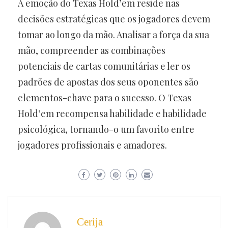
A emoção do Texas Hold’em reside nas
decisões estratégicas que os jogadores devem
tomar ao longo da mão. Analisar a força da sua
mão, compreender as combinações
potenciais de cartas comunitárias e ler os
padrões de apostas dos seus oponentes são
elementos-chave para o sucesso. O Texas
Hold’em recompensa habilidade e habilidade
psicológica, tornando-o um favorito entre
jogadores profissionais e amadores.
Cerija