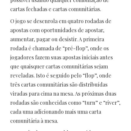
possível usando qualquer combinação de
cartas fechadas e cartas comunitárias.
O jogo se desenrola em quatro rodadas de
apostas com oportunidades de apostar,
aumentar, pagar ou desistir. A primeira
rodada é chamada de “pré-flop”, onde os
jogadores fazem suas apostas iniciais antes
que quaisquer cartas comunitárias sejam
reveladas. Isto é seguido pelo “flop”, onde
três cartas comunitárias são distribuídas
viradas para cima na mesa. As próximas duas
rodadas são conhecidas como “turn” e “river”,
cada uma adicionando mais uma carta
comunitária à mesa.