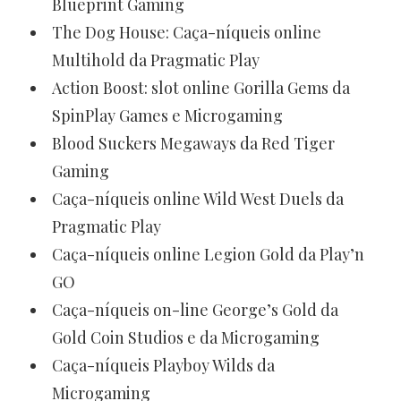
Blueprint Gaming
The Dog House: Caça-níqueis online
Multihold da Pragmatic Play
Action Boost: slot online Gorilla Gems da
SpinPlay Games e Microgaming
Blood Suckers Megaways da Red Tiger
Gaming
Caça-níqueis online Wild West Duels da
Pragmatic Play
Caça-níqueis online Legion Gold da Play’n
GO
Caça-níqueis on-line George’s Gold da
Gold Coin Studios e da Microgaming
Caça-níqueis Playboy Wilds da
Microgaming