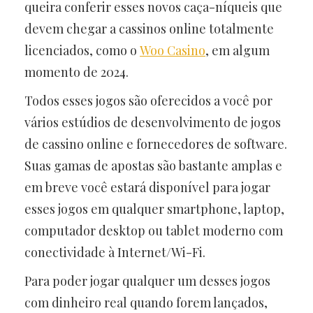
queira conferir esses novos caça-níqueis que
devem chegar a cassinos online totalmente
licenciados, como o
Woo Casino
, em algum
momento de 2024.
Todos esses jogos são oferecidos a você por
vários estúdios de desenvolvimento de jogos
de cassino online e fornecedores de software.
Suas gamas de apostas são bastante amplas e
em breve você estará disponível para jogar
esses jogos em qualquer smartphone, laptop,
computador desktop ou tablet moderno com
conectividade à Internet/Wi-Fi.
Para poder jogar qualquer um desses jogos
com dinheiro real quando forem lançados,