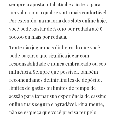
sempre a aposta total atual e ajuste-a para
um valor com o qual se sinta mais confortável.
Por exemplo, na maioria dos slots online hoje,
você pode gastar de £ 0,10 por rodada até £
100,00 ou mais por rodada.
Tente não jogar mais dinheiro do que você
pode pagar, o que significa jogar com
responsabilidade e nunca embriagado ou sob
influência. Sempre que possível, também
recomendamos definir limites de depósito,
limites de gastos ou limites de tempo de
sessão para tornar sua experiência de cassino
online mais segura e agradável. Finalmente,
não se esqueça que você precisa ter pelo