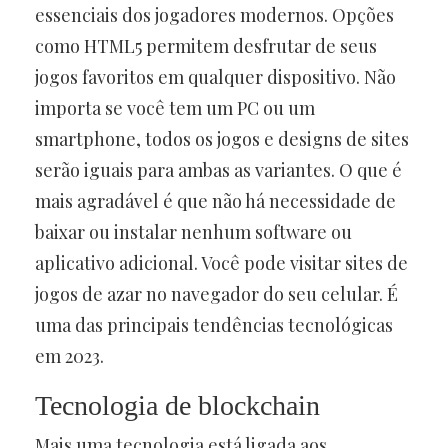
essenciais dos jogadores modernos. Opções
como HTML5 permitem desfrutar de seus
jogos favoritos em qualquer dispositivo. Não
importa se você tem um PC ou um
smartphone, todos os jogos e designs de sites
serão iguais para ambas as variantes. O que é
mais agradável é que não há necessidade de
baixar ou instalar nenhum software ou
aplicativo adicional. Você pode visitar sites de
jogos de azar no navegador do seu celular. É
uma das principais tendências tecnológicas
em 2023.
Tecnologia de blockchain
Mais uma tecnologia está ligada aos