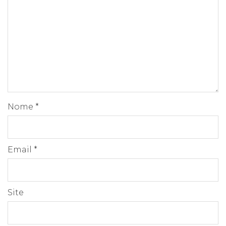
Nome
*
Email
*
Site