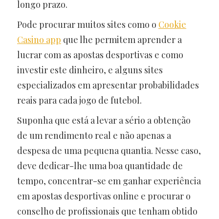
longo prazo.
Pode procurar muitos sites como o
Cookie
Casino app
que lhe permitem aprender a
lucrar com as apostas desportivas e como
investir este dinheiro, e alguns sites
especializados em apresentar probabilidades
reais para cada jogo de futebol.
Suponha que está a levar a sério a obtenção
de um rendimento real e não apenas a
despesa de uma pequena quantia. Nesse caso,
deve dedicar-lhe uma boa quantidade de
tempo, concentrar-se em ganhar experiência
em apostas desportivas online e procurar o
conselho de profissionais que tenham obtido