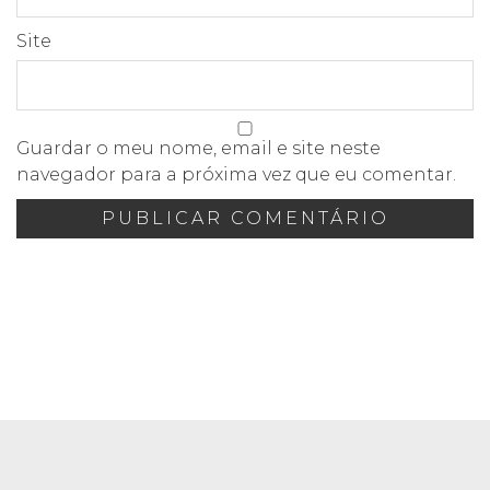
Site
Guardar o meu nome, email e site neste
navegador para a próxima vez que eu comentar.