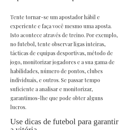
Tente tornar-se um apostador hábil e
experiente e faça você mesmo uma aposta.
Isto acontece através de treino. Por exemplo,
no futebol, tente observar ligas inteiras,
tácticas de equipas desportivas, método de
jogo, monitorizar jogadores e a sua gama de
habilidades, número de pontos, clubes
individuais, e outros. Se passar tempo
suficiente a analisar e monitorizar,
garantimos-lhe que pode obter alguns
lucros.
Use dicas de futebol para garantir
a vitória