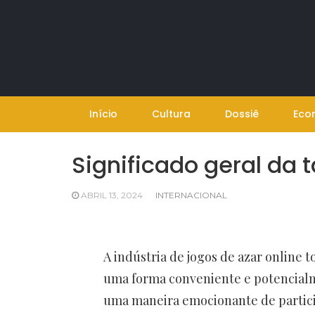
Skip
to
content
Início
Cultura
Dossiê
Eco
Significado geral da 
ABRIL 13, 2024
INTERNACIONAL
A indústria de jogos de azar online
uma forma conveniente e potencialme
uma maneira emocionante de particip