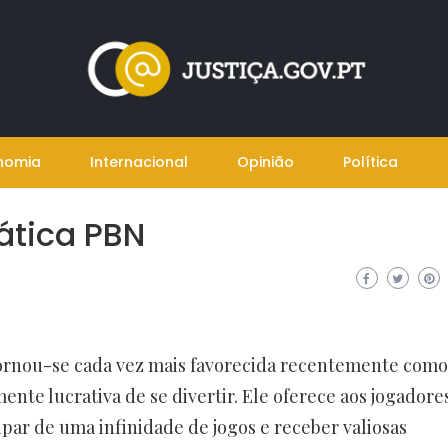
nomia
Internacional
Opinião
Política
tática PBN
 tornou-se cada vez mais favorecida recentemente como
nte lucrativa de se divertir. Ele oferece aos jogadore
ar de uma infinidade de jogos e receber valiosas