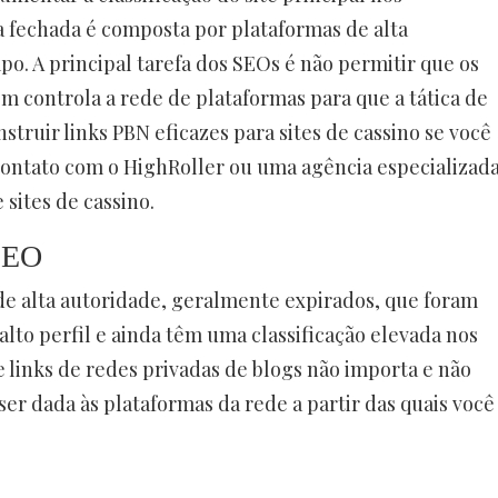
 fechada é composta por plataformas de alta
po. A principal tarefa dos SEOs é não permitir que os
controla a rede de plataformas para que a tática de
nstruir links PBN eficazes para sites de cassino se você
contato com o HighRoller ou uma agência especializad
sites de cassino.
SEO
e alta autoridade, geralmente expirados, que foram
alto perfil e ainda têm uma classificação elevada nos
 links de redes privadas de blogs não importa e não
ser dada às plataformas da rede a partir das quais você