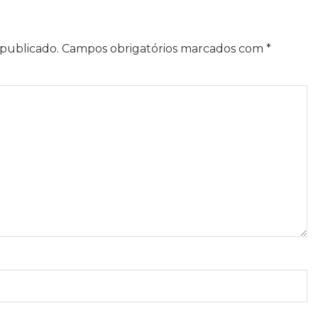
publicado.
Campos obrigatórios marcados com
*