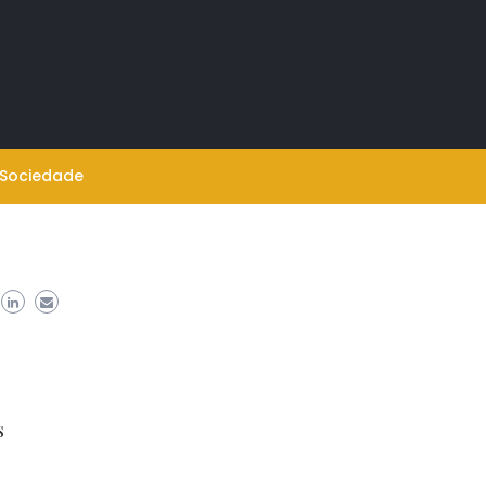
Sociedade
s