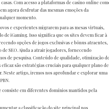
s casas. Com acesso a plataformas de casino online com
dem agora desfrutar das mesmas emoções da
 qualquer momento.
ovos e experientes migrarem para as mesas virtuais,
 de iGaming. Isso significa que os sites devem ficar à
erecendo opções de jogos exclusivas e bônus atraentes,
de SEO. Ajuda a atrair jogadores, fornecendo
mos de pesquisa. Conteúdo de qualidade, otimização d
 eficaz são estratégias cruciais para qualquer plano de
ar. Neste artigo, iremos nos aprofundar e explorar uma
 PBN.
e consiste em diferentes domínios mantidos pela
umentar a classificação do site principal nos