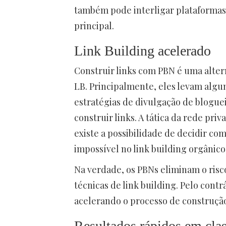
também pode interligar plataformas,
principal.
Link Building acelerado
Construir links com PBN é uma alte
LB. Principalmente, eles levam alg
estratégias de divulgação de blogueir
construir links. A tática da rede pri
existe a possibilidade de decidir com
impossível no link building orgânico
Na verdade, os PBNs eliminam o ris
técnicas de link building. Pelo contr
acelerando o processo de construção
Resultados rápidos em cla