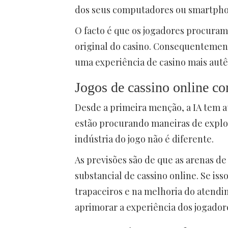
dos seus computadores ou smartpho
O facto é que os jogadores procuram
original do casino. Consequentemen
uma experiência de casino mais autê
Jogos de cassino online c
Desde a primeira menção, a IA tem a
estão procurando maneiras de explora
indústria do jogo não é diferente.
As previsões são de que as arenas de
substancial de cassino online. Se is
trapaceiros e na melhoria do atendim
aprimorar a experiência dos jogador