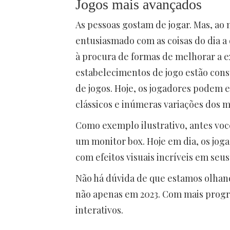
Jogos mais avançados
As pessoas gostam de jogar. Mas, a
entusiasmado com as coisas do dia a 
à procura de formas de melhorar a e
estabelecimentos de jogo estão const
de jogos. Hoje, os jogadores podem 
clássicos e inúmeras variações dos 
Como exemplo ilustrativo, antes vo
um monitor box. Hoje em dia, os jog
com efeitos visuais incríveis em seus
Não há dúvida de que estamos olhand
não apenas em 2023. Com mais progre
interativos.