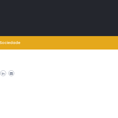
Sociedade
s