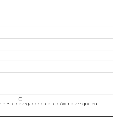
e neste navegador para a próxima vez que eu