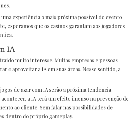
nes.
 uma experiência o mais próxima possível do evento
te, esperamos que os casinos garantam aos jogadores
ntica.
om IA
traído muito interesse. Muitas empresas e pessoas
r e aproveitar a IA em suas áreas. Nesse sentido, a
 jogos de azar com IA serão a próxima tendência
so acontecer, a IA terá um efeito imenso na prevenção d
ento ao cliente. Sem falar nas possibilidades de
es dentro do próprio gameplay.