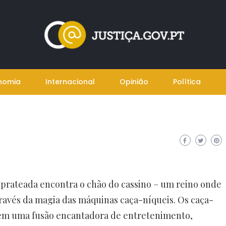
nomia
Internacional
Opinião
Política
a prateada encontra o chão do cassino – um reino onde
través da magia das máquinas caça-níqueis. Os caça-
cem uma fusão encantadora de entretenimento,