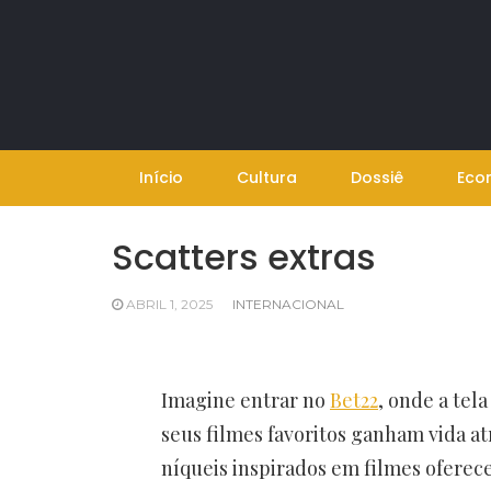
Skip
to
content
Início
Cultura
Dossiê
Eco
Scatters extras
ABRIL 1, 2025
INTERNACIONAL
Imagine entrar no
Bet22
, onde a tel
seus filmes favoritos ganham vida a
níqueis inspirados em filmes ofere