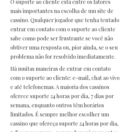
O suporte ao cliente está entre os fatores
mais importantes na escolha de um site de
cassino. Qualquer jogador que tenha tentado
entrar em contato com o suporte ao cliente
sabe como pode ser frustrante se você não
obtiver uma resposta ou, pior ainda, se o seu
problema não for resolvido imediatamente.
Há muitas maneiras de entrar em contato
com o suporte ao cliente: e-mail, chat ao vivo
e até telefonemas. A maioria dos cassinos
oferece suporte 24 horas por dia, 7 dias por
semana, enquanto outros têm horários
limitados. É sempre melhor escolher um
cassino que ofereça suporte 24 horas por dia,