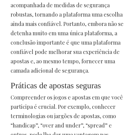
acompanhada de medidas de segurança
robustas, tornando a plataforma uma escolha
ainda mais confiável. Portanto, embora não se
detenha muito em uma única plataforma, a
conclusão importante é que uma plataforma
confiável pode melhorar sua experiência de
apostas e, ao mesmo tempo, fornecer uma
camada adicional de segurança.
Práticas de apostas seguras
Compreender os jogos e apostas em que você
participa é crucial. Por exemplo, conhecer
terminologias ou jargões de apostas, como
“handicap”, “over and under”, “spread” e
outros, pode lhe dar uma vantagem nas