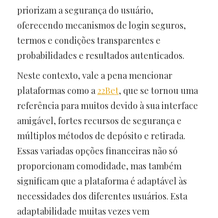
priorizam a segurança do usuário,
oferecendo mecanismos de login seguros,
termos e condições transparentes e
probabilidades e resultados autenticados.
Neste contexto, vale a pena mencionar
plataformas como a
22Bet
, que se tornou uma
referência para muitos devido à sua interface
amigável, fortes recursos de segurança e
múltiplos métodos de depósito e retirada.
Essas variadas opções financeiras não só
proporcionam comodidade, mas também
significam que a plataforma é adaptável às
necessidades dos diferentes usuários. Esta
adaptabilidade muitas vezes vem