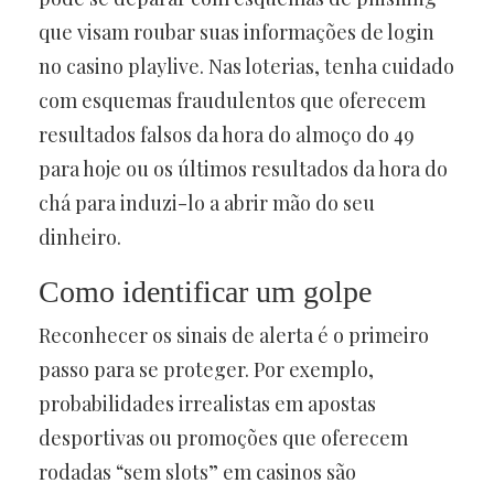
que visam roubar suas informações de login
no casino playlive. Nas loterias, tenha cuidado
com esquemas fraudulentos que oferecem
resultados falsos da hora do almoço do 49
para hoje ou os últimos resultados da hora do
chá para induzi-lo a abrir mão do seu
dinheiro.
Como identificar um golpe
Reconhecer os sinais de alerta é o primeiro
passo para se proteger. Por exemplo,
probabilidades irrealistas em apostas
desportivas ou promoções que oferecem
rodadas “sem slots” em casinos são