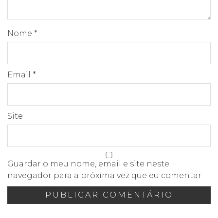
Nome
*
Email
*
Site
Guardar o meu nome, email e site neste
navegador para a próxima vez que eu comentar.