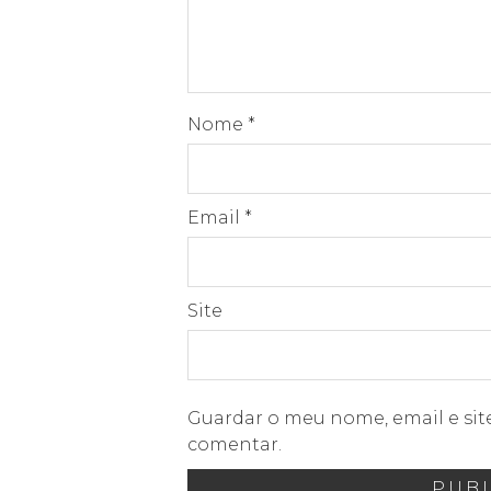
Nome
*
Email
*
Site
Guardar o meu nome, email e sit
comentar.