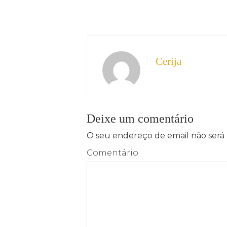
Cerija
Deixe um comentário
O seu endereço de email não será 
Comentário