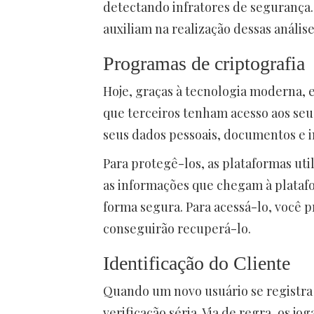
detectando infratores de segurança. 
auxiliam na realização dessas análise
Programas de criptografia
Hoje, graças à tecnologia moderna,
que terceiros tenham acesso aos seu
seus dados pessoais, documentos e 
Para protegê-los, as plataformas uti
as informações que chegam à platafo
forma segura. Para acessá-lo, você p
conseguirão recuperá-lo.
Identificação do Cliente
Quando um novo usuário se registra 
verificação séria. Via de regra, os 