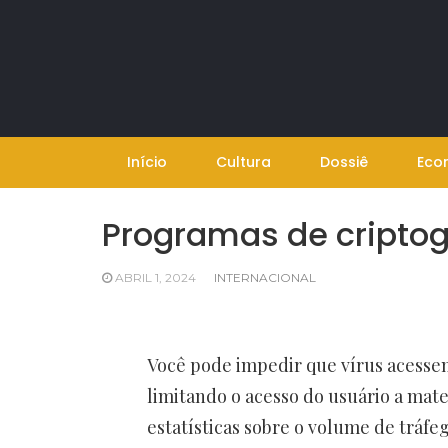
Skip
to
content
Início
Cultura
Dossiê
Eco
Programas de criptog
ABRIL 1, 2024
INTERNACIONAL
Você pode impedir que vírus acesse
limitando o acesso do usuário a mat
estatísticas sobre o volume de tráf