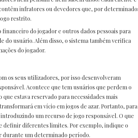
e contêm infratores ou devedores que, por determinado
ogo restrito.
co financeiro do jogador e outros dados pessoais para
 do usuário. Além disso, o sistema também verifica
mações do jogador.
om os seus utilizadores, por isso desenvolveram
esponsável. Acontece que tem usuários que perdem o
ro que estava reservado para necessidades mais
 transformará em vício em jogos de azar. Portanto, para
ão introduzindo um recurso de jogo responsável. O que
e definir diferentes limites. Por exemplo, indique o
der durante um determinado período.