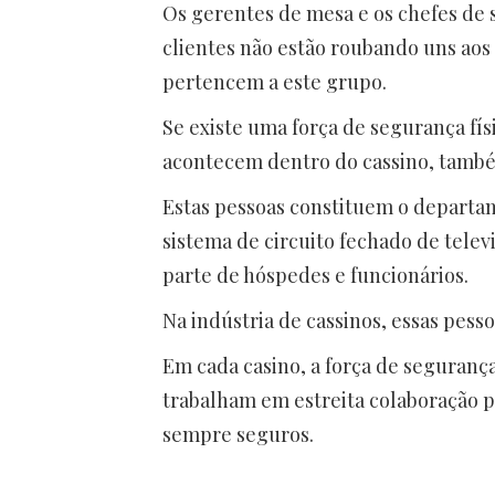
Os gerentes de mesa e os chefes de s
clientes não estão roubando uns aos 
pertencem a este grupo.
Se existe uma força de segurança fí
acontecem dentro do cassino, também
Estas pessoas constituem o departam
sistema de circuito fechado de tele
parte de hóspedes e funcionários.
Na indústria de cassinos, essas pess
Em cada casino, a força de segurança
trabalham em estreita colaboração p
sempre seguros.