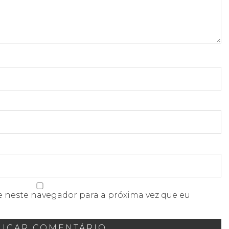
e neste navegador para a próxima vez que eu