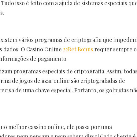
Tudo isso é feito com a ajuda de sistemas especiais qu
s.
 existem vários programas de criptografia que impede
s dados. O Casino Online
22Bet Bonus
requer sempre o
informações de pagamento.
lizam programas especiais de criptografia. Assim, toda
rma de jogos de azar online são criptografadas de
recisa de uma chave especial. Portanto, os golpistas nã
no melhor cassino online, ele passa por uma
jogadores nem pensam e nem sabem disso! Cada cliente é