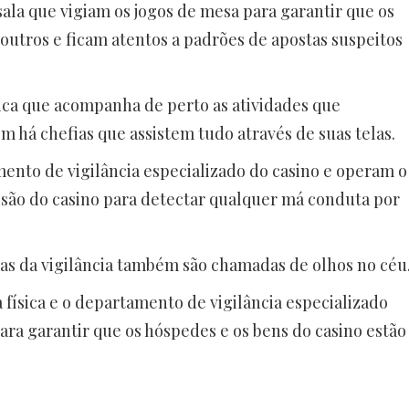
ala que vigiam os jogos de mesa para garantir que os
outros e ficam atentos a padrões de apostas suspeitos
sica que acompanha de perto as atividades que
 há chefias que assistem tudo através de suas telas.
ento de vigilância especializado do casino e operam o
visão do casino para detectar qualquer má conduta por
oas da vigilância também são chamadas de olhos no céu
 física e o departamento de vigilância especializado
ara garantir que os hóspedes e os bens do casino estão