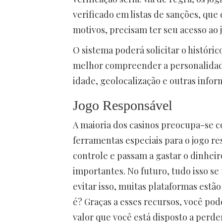
verificado em listas de sanções, qu
motivos, precisam ter seu acesso ao j
O sistema poderá solicitar o históri
melhor compreender a personalidade
idade, geolocalização e outras infor
Jogo Responsável
A maioria dos casinos preocupa-se c
ferramentas especiais para o jogo r
controle e passam a gastar o dinhei
importantes. No futuro, tudo isso se
evitar isso, muitas plataformas est
é? Graças a esses recursos, você pod
valor que você está disposto a per