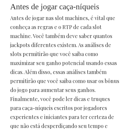
Antes de jogar caça-níqueis
Antes de jogar nas slot machines, é vital que
conheça as regras e o RTP de cada slot
machine. Você também deve saber quantos
jackpots diferentes existem. As análises de
slots permitirão que você saiba como
maximizar seu ganho potencial usando essas
dicas. Além disso, essas análises também
permitirão que você saiba como usar os bônus
do jogo para aumentar seus ganhos.
Finalmente, você pode ler dicas e truques
para caça-níqueis escritos por jogadores
experientes e iniciantes para ter certeza de
que não está desperdiçando seu tempo e