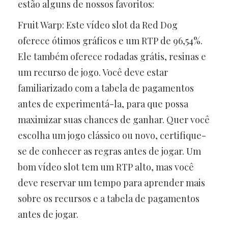
estão alguns de nossos favoritos:
Fruit Warp: Este vídeo slot da Red Dog
oferece ótimos gráficos e um RTP de 96,54%.
Ele também oferece rodadas grátis, resinas e
um recurso de jogo. Você deve estar
familiarizado com a tabela de pagamentos
antes de experimentá-la, para que possa
maximizar suas chances de ganhar. Quer você
escolha um jogo clássico ou novo, certifique-
se de conhecer as regras antes de jogar. Um
bom vídeo slot tem um RTP alto, mas você
deve reservar um tempo para aprender mais
sobre os recursos e a tabela de pagamentos
antes de jogar.