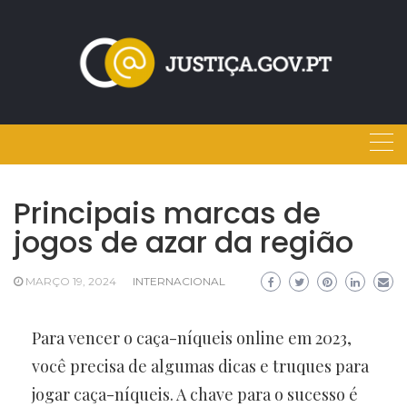
Skip
to
content
Principais marcas de
jogos de azar da região
MARÇO 19, 2024
INTERNACIONAL
Para vencer o caça-níqueis online em 2023,
você precisa de algumas dicas e truques para
jogar caça-níqueis. A chave para o sucesso é