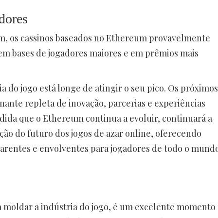
dores
m, os cassinos baseados no Ethereum provavelmente
 em bases de jogadores maiores e em prêmios mais
a do jogo está longe de atingir o seu pico. Os próximos
nte repleta de inovação, parcerias e experiências
dida que o Ethereum continua a evoluir, continuará a
ção do futuro dos jogos de azar online, oferecendo
parentes e envolventes para jogadores de todo o mundo
 moldar a indústria do jogo, é um excelente momento