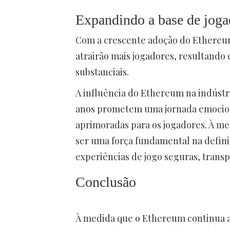
Expandindo a base de joga
Com a crescente adoção do Ethereu
atrairão mais jogadores, resultando
substanciais.
A influência do Ethereum na indústri
anos prometem uma jornada emociona
aprimoradas para os jogadores. À me
ser uma força fundamental na defini
experiências de jogo seguras, trans
Conclusão
À medida que o Ethereum continua a