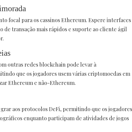
rimorada
nto focal para os cassinos Ethereum. Espere interfaces
 de transação mais rápidos e suporte ao cliente ágil
r.
eias
om outras redes blockchain pode levar à
mitindo que os jogadores usem várias criptomoedas em
 azar Ethereum e não-Ethereum.
grar aos protocolos DeFi, permitindo que os jogadore
tográficos enquanto participam de atividades de jogos