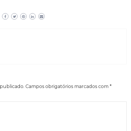
publicado.
Campos obrigatórios marcados com
*