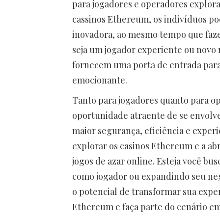
para jogadores e operadores explora
cassinos Ethereum, os indivíduos p
inovadora, ao mesmo tempo que fazem
seja um jogador experiente ou novo
fornecem uma porta de entrada para
emocionante.
Tanto para jogadores quanto para o
oportunidade atraente de se envolver
maior segurança, eficiência e experi
explorar os casinos Ethereum e a ab
jogos de azar online. Esteja você b
como jogador ou expandindo seu ne
o potencial de transformar sua expe
Ethereum e faça parte do cenário em