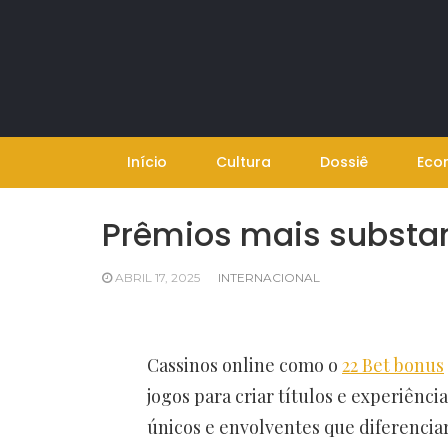
Skip
to
content
Início
Cultura
Dossiê
Eco
Prêmios mais substa
ABRIL 17, 2025
INTERNACIONAL
Cassinos online como o
22 Bet bonus
jogos para criar títulos e experiênci
únicos e envolventes que diferenci