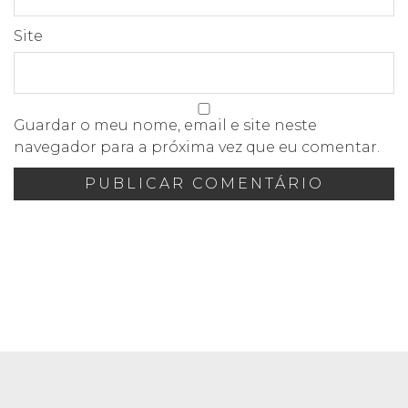
Site
Guardar o meu nome, email e site neste
navegador para a próxima vez que eu comentar.