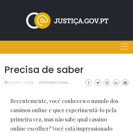
Skip
to
content
Precisa de saber
JULHO 1, 2026
INTERNACIONAL
Recentemente, você conheceu o mundo dos
cassinos online e quer experimentá-lo pela
primeira vez, mas não sabe qual cassino
online escolher? Você está impressionado