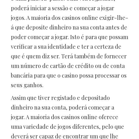
poderá iniciar a sessão e começar a jogar
jogos. A maioria dos casinos online exigir-lhe-
á que deposite dinheiro na sua conta antes de
poder começar a jogar. Isto é para que possam
verificar a sua identidade e ter a certeza de
que é quem diz ser. Terá também de fornecer
um número de cartão de crédito ou de conta
bancária para que o casino possa processar os
seus ganhos.
Assim que tiver registado e depositado
dinheiro na sua conta, poderá começar a
jogar. A maioria dos casinos online oferece
uma variedade de jogos diferentes, pelo que
deverá ser capaz de encontrar um que lhe