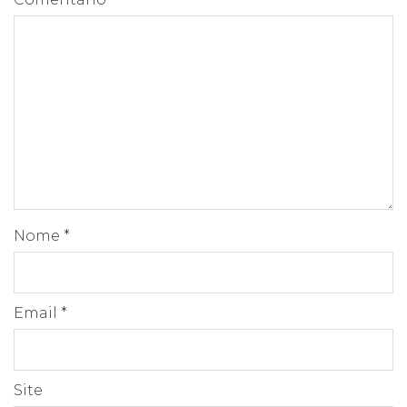
Nome
*
Email
*
Site