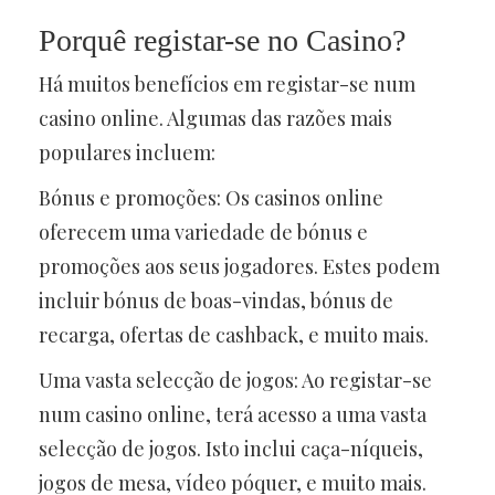
Porquê registar-se no Casino?
Há muitos benefícios em registar-se num
casino online. Algumas das razões mais
populares incluem:
Bónus e promoções: Os casinos online
oferecem uma variedade de bónus e
promoções aos seus jogadores. Estes podem
incluir bónus de boas-vindas, bónus de
recarga, ofertas de cashback, e muito mais.
Uma vasta selecção de jogos: Ao registar-se
num casino online, terá acesso a uma vasta
selecção de jogos. Isto inclui caça-níqueis,
jogos de mesa, vídeo póquer, e muito mais.