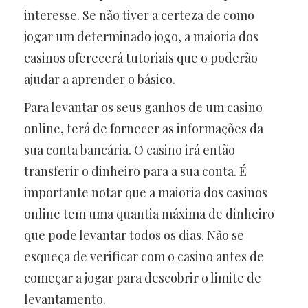
interesse. Se não tiver a certeza de como
jogar um determinado jogo, a maioria dos
casinos oferecerá tutoriais que o poderão
ajudar a aprender o básico.
Para levantar os seus ganhos de um casino
online, terá de fornecer as informações da
sua conta bancária. O casino irá então
transferir o dinheiro para a sua conta. É
importante notar que a maioria dos casinos
online tem uma quantia máxima de dinheiro
que pode levantar todos os dias. Não se
esqueça de verificar com o casino antes de
começar a jogar para descobrir o limite de
levantamento.