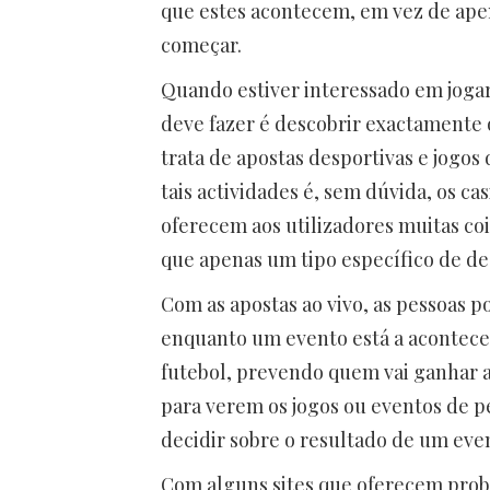
que estes acontecem, em vez de ape
começar.
Quando estiver interessado em jogar
deve fazer é descobrir exactamente 
trata de apostas desportivas e jogos
tais actividades é, sem dúvida, os ca
oferecem aos utilizadores muitas c
que apenas um tipo específico de de
Com as apostas ao vivo, as pessoas 
enquanto um evento está a acontecer
futebol, prevendo quem vai ganhar a
para verem os jogos ou eventos de p
decidir sobre o resultado de um eve
Com alguns sites que oferecem probab