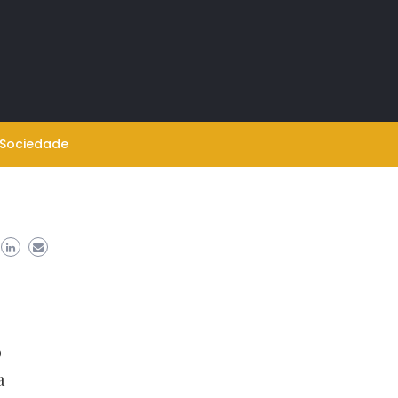
Sociedade
o
a