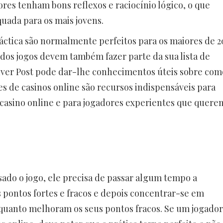
ores tenham bons reflexos e raciocínio lógico, o que
uada para os mais jovens.
ctica são normalmente perfeitos para os maiores de 2
s dos jogos devem também fazer parte da sua lista de
enver Post pode dar-lhe conhecimentos úteis sobre com
ses de casinos online são recursos indispensáveis para
casino online e para jogadores experientes que quere
ado o jogo, ele precisa de passar algum tempo a
s pontos fortes e fracos e depois concentrar-se em
nquanto melhoram os seus pontos fracos. Se um jogador