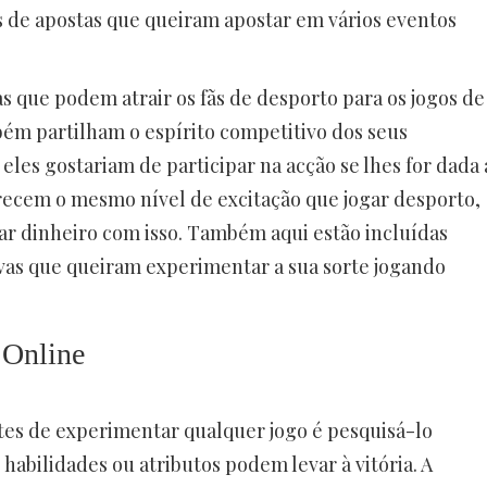
s de apostas que queiram apostar em vários eventos
s que podem atrair os fãs de desporto para os jogos de
bém partilham o espírito competitivo dos seus
 eles gostariam de participar na acção se lhes for dada 
recem o mesmo nível de excitação que jogar desporto,
ar dinheiro com isso. Também aqui estão incluídas
tivas que queiram experimentar a sua sorte jogando
 Online
tes de experimentar qualquer jogo é pesquisá-lo
abilidades ou atributos podem levar à vitória. A