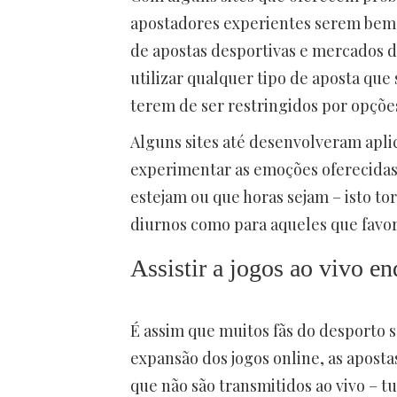
apostadores experientes serem bem 
de apostas desportivas e mercados d
utilizar qualquer tipo de aposta que
terem de ser restringidos por opções
Alguns sites até desenvolveram apl
experimentar as emoções oferecidas 
estejam ou que horas sejam – isto tor
diurnos como para aqueles que favo
Assistir a jogos ao vivo e
É assim que muitos fãs do desporto s
expansão dos jogos online, as apost
que não são transmitidos ao vivo – tu