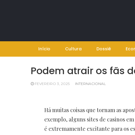
Skip
to
content
Início
Cultura
Dossiê
Eco
Podem atrair os fãs 
FEVEREIRO 3, 2025
INTERNACIONAL
Há muitas coisas que tornam as apost
exemplo, alguns sites de casinos em 
é extremamente excitante para os e