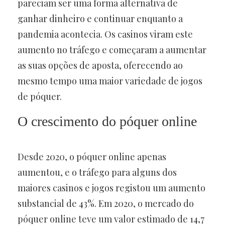
pareciam ser uma forma alternativa de
ganhar dinheiro e continuar enquanto a
pandemia acontecia. Os casinos viram este
aumento no tráfego e começaram a aumentar
as suas opções de aposta, oferecendo ao
mesmo tempo uma maior variedade de jogos
de póquer.
O crescimento do póquer online
Desde 2020, o póquer online apenas
aumentou, e o tráfego para alguns dos
maiores casinos e jogos registou um aumento
substancial de 43%. Em 2020, o mercado do
póquer online teve um valor estimado de 14,7