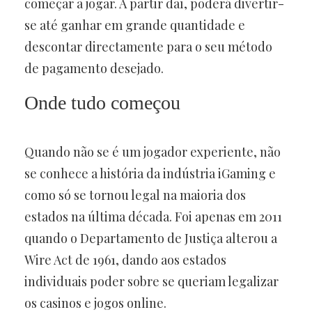
começar a jogar. A partir daí, poderá divertir-
se até ganhar em grande quantidade e
descontar directamente para o seu método
de pagamento desejado.
Onde tudo começou
Quando não se é um jogador experiente, não
se conhece a história da indústria iGaming e
como só se tornou legal na maioria dos
estados na última década. Foi apenas em 2011
quando o Departamento de Justiça alterou a
Wire Act de 1961, dando aos estados
individuais poder sobre se queriam legalizar
os casinos e jogos online.