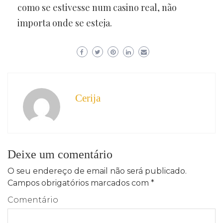
como se estivesse num casino real, não
importa onde se esteja.
Cerija
Deixe um comentário
O seu endereço de email não será publicado.
Campos obrigatórios marcados com
*
Comentário