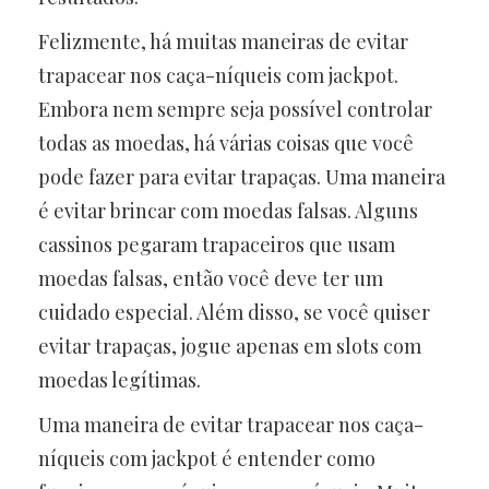
Felizmente, há muitas maneiras de evitar
trapacear nos caça-níqueis com jackpot.
Embora nem sempre seja possível controlar
todas as moedas, há várias coisas que você
pode fazer para evitar trapaças. Uma maneira
é evitar brincar com moedas falsas. Alguns
cassinos pegaram trapaceiros que usam
moedas falsas, então você deve ter um
cuidado especial. Além disso, se você quiser
evitar trapaças, jogue apenas em slots com
moedas legítimas.
Uma maneira de evitar trapacear nos caça-
níqueis com jackpot é entender como