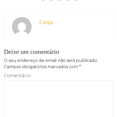
Cerija
Deixe um comentário
O seu endereço de email não será publicado.
Campos obrigatórios marcados com
*
Comentário