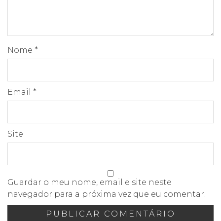
Nome
*
Email
*
Site
Guardar o meu nome, email e site neste
navegador para a próxima vez que eu comentar.