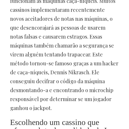
funcionam as máquinas caça-níqueis. Muitos
cassinos implementaram recentemente
novos aceitadores de notas nas máquinas, o
que desencorajará as pessoas de usarem
notas falsas e causarem estragos. Essas
máquinas também chamarão a segurança se
virem alguém tentando trapacear. Este
método tornou-se famoso graças a um hacker
de caça-níqueis, Dennis Nikrasch. Ele
conseguiu decifrar o código da máquina
desmontando-a e encontrando o microchip
responsável por determinar se um jogador
ganhou o jackpot.
Escolhendo um cassino que