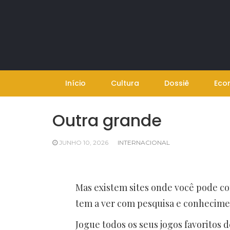
Skip
to
content
Início
Cultura
Dossiê
Eco
Outra grande
JUNHO 10, 2026
INTERNACIONAL
Mas existem sites onde você pode co
tem a ver com pesquisa e conhecime
Jogue todos os seus jogos favoritos 