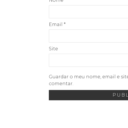
Nome
*
Email
*
Site
Guardar o meu nome, email e sit
comentar.