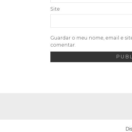
Site
Guardar o meu nome, email e sit
comentar.
Di