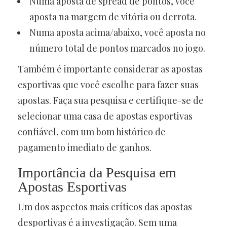
Numa aposta de spread de pontos, você
aposta na margem de vitória ou derrota.
Numa aposta acima/abaixo, você aposta no
número total de pontos marcados no jogo.
Também é importante considerar as apostas
esportivas que você escolhe para fazer suas
apostas. Faça sua pesquisa e certifique-se de
selecionar uma casa de apostas esportivas
confiável, com um bom histórico de
pagamento imediato de ganhos.
Importância da Pesquisa em
Apostas Esportivas
Um dos aspectos mais críticos das apostas
desportivas é a investigação. Sem uma