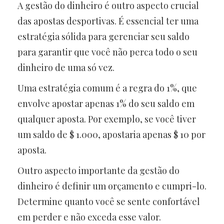
A gestão do dinheiro é outro aspecto crucial
das apostas desportivas. É essencial ter uma
estratégia sólida para gerenciar seu saldo
para garantir que você não perca todo o seu
dinheiro de uma só vez.
Uma estratégia comum é a regra do 1%, que
envolve apostar apenas 1% do seu saldo em
qualquer aposta. Por exemplo, se você tiver
um saldo de $ 1.000, apostaria apenas $ 10 por
aposta.
Outro aspecto importante da gestão do
dinheiro é definir um orçamento e cumpri-lo.
Determine quanto você se sente confortável
em perder e não exceda esse valor.