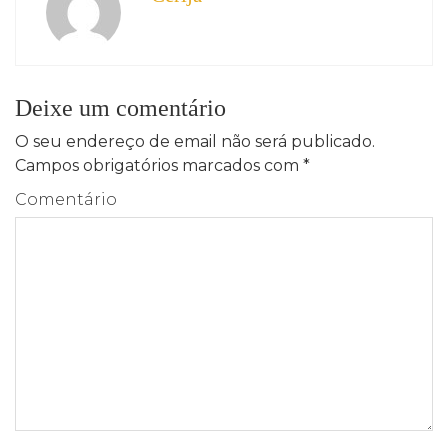
Deixe um comentário
O seu endereço de email não será publicado.
Campos obrigatórios marcados com
*
Comentário