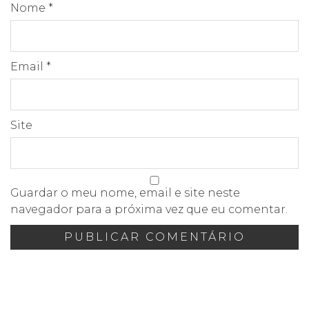
Nome
*
Email
*
Site
Guardar o meu nome, email e site neste
navegador para a próxima vez que eu comentar.