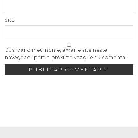
Site
Guardar o meu nome, email e site neste
navegador para a próxima vez que eu comentar.