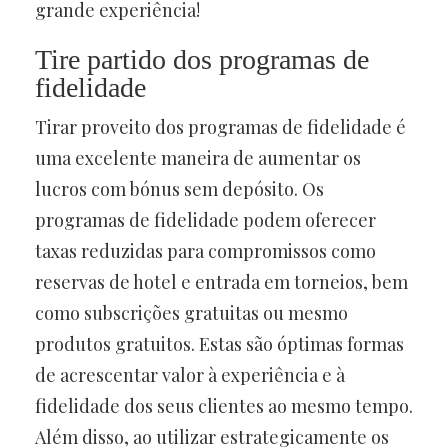
grande experiência!
Tire partido dos programas de
fidelidade
Tirar proveito dos programas de fidelidade é
uma excelente maneira de aumentar os
lucros com bónus sem depósito. Os
programas de fidelidade podem oferecer
taxas reduzidas para compromissos como
reservas de hotel e entrada em torneios, bem
como subscrições gratuitas ou mesmo
produtos gratuitos. Estas são óptimas formas
de acrescentar valor à experiência e à
fidelidade dos seus clientes ao mesmo tempo.
Além disso, ao utilizar estrategicamente os