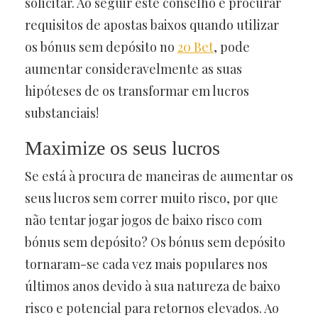
solicitar. Ao seguir este conselho e procurar
requisitos de apostas baixos quando utilizar
os bónus sem depósito no
20 Bet
, pode
aumentar consideravelmente as suas
hipóteses de os transformar em lucros
substanciais!
Maximize os seus lucros
Se está à procura de maneiras de aumentar os
seus lucros sem correr muito risco, por que
não tentar jogar jogos de baixo risco com
bónus sem depósito? Os bónus sem depósito
tornaram-se cada vez mais populares nos
últimos anos devido à sua natureza de baixo
risco e potencial para retornos elevados. Ao