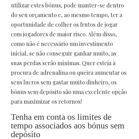
utilizar estes bónus, pode manter-se dentro
do seu orçamento e, ao mesmo tempo, ter a
oportunidade de colher os frutos de jogar
com jogadores de maior risco. Além disso,
como não é necessário um investimento
inicial, se não conseguir ganhar muito, as
suas perdas serão mínimas. Quer esteja à
procura de adrenalina ou queira aumentar os
seus lucros sem gastar muito dinheiro, os
bónus sem depósito são uma excelente opção
para maximizar os retornos!
Tenha em conta os limites de
tempo associados aos bónus sem
depósito