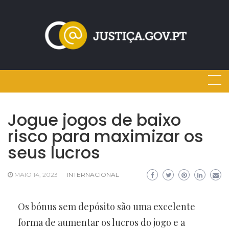
Skip
to
content
Jogue jogos de baixo
risco para maximizar os
seus lucros
MAIO 14, 2023
INTERNACIONAL
Os bónus sem depósito são uma excelente
forma de aumentar os lucros do jogo e a