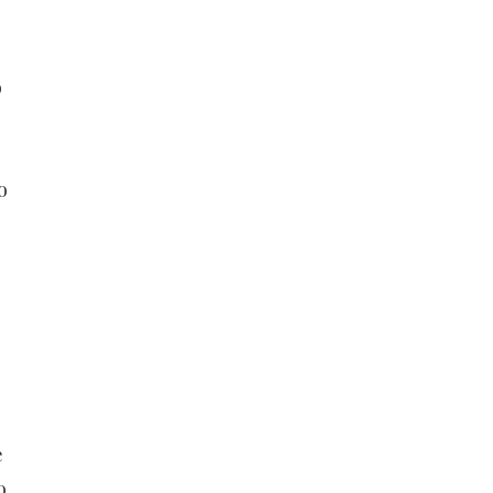
o
o
e
o