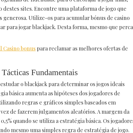
o destes sites. Encontre uma plataforma de jogo que
 generosa. Utilize-os para acumular bónus de casino
zar para jogar blackjack. Desta forma, mesmo que perca
l Casino bonus
para reclamar as melhores ofertas de
 Tácticas Fundamentais
studar o blackjack para determinar os jogos ideais
égia básica aumenta as hipóteses dos jogadores de
tilizando regras e gráficos simples baseados em
 vez de fazerem julgamentos aleatórios. A margem da
0,5% quando se utiliza a estratégia básica. Os jogadore
ndo mesmo uma simples regra de estratégia de jogo.