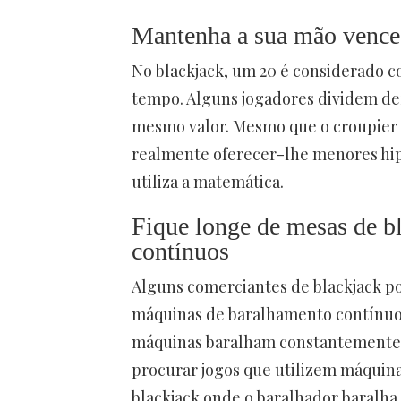
Mantenha a sua mão vence
No blackjack, um 20 é considerado 
tempo. Alguns jogadores dividem de
mesmo valor. Mesmo que o croupier t
realmente oferecer-lhe menores hip
utiliza a matemática.
Fique longe de mesas de b
contínuos
Alguns comerciantes de blackjack po
máquinas de baralhamento contínuo (
máquinas baralham constantemente t
procurar jogos que utilizem máquina
blackjack onde o baralhador baralha