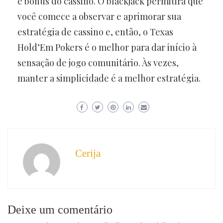
e bônus do cassino. O blackjack permitirá que
você comece a observar e aprimorar sua
estratégia de cassino e, então, o Texas
Hold’Em Pokers é o melhor para dar início à
sensação de jogo comunitário. Às vezes,
manter a simplicidade é a melhor estratégia.
Cerija
Deixe um comentário