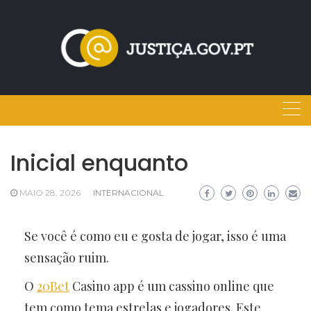
Skip
to
content
Inicial enquanto
MAIO 28, 2026
INTERNACIONAL
Se você é como eu e gosta de jogar, isso é uma
sensação ruim.
O
20Bet
Casino app é um cassino online que
tem como tema estrelas e jogadores. Este