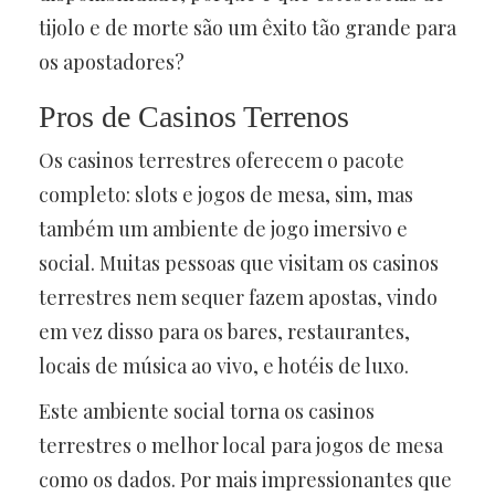
tijolo e de morte são um êxito tão grande para
os apostadores?
Pros de Casinos Terrenos
Os casinos terrestres oferecem o pacote
completo: slots e jogos de mesa, sim, mas
também um ambiente de jogo imersivo e
social. Muitas pessoas que visitam os casinos
terrestres nem sequer fazem apostas, vindo
em vez disso para os bares, restaurantes,
locais de música ao vivo, e hotéis de luxo.
Este ambiente social torna os casinos
terrestres o melhor local para jogos de mesa
como os dados. Por mais impressionantes que