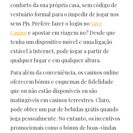
conforto da sua própria casa, sem código de
vestuário formal para o impedir de jogar nos
seus PJs. Prefere fazer o login no
Vave
Casino
e apostar em viagem no? Desde que
tenha um dispositivo móvel e uma ligação
estável à Internet, pode jogar a partir de
qualquer lugar e em qualquer altura.
Para além da conveniência, os casinos online
oferecem bónus e esquemas de fidelidade
que ou não estão disponíveis ou são
inatingíveis em casinos terrestres. Claro,
pode obter um par de bebidas grátis quando
joga pessoalmente. No entanto, os incentivos
promocionais como o bónus de boas-vindas