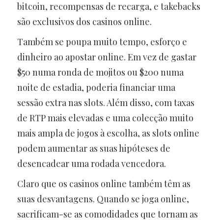
bitcoin, recompensas de recarga, e takebacks
são exclusivos dos casinos online.
Também se poupa muito tempo, esforço e
dinheiro ao apostar online. Em vez de gastar
$50 numa ronda de mojitos ou $200 numa
noite de estadia, poderia financiar uma
sessão extra nas slots. Além disso, com taxas
de RTP mais elevadas e uma colecção muito
mais ampla de jogos à escolha, as slots online
podem aumentar as suas hipóteses de
desencadear uma rodada vencedora.
Claro que os casinos online também têm as
suas desvantagens. Quando se joga online,
sacrificam-se as comodidades que tornam as