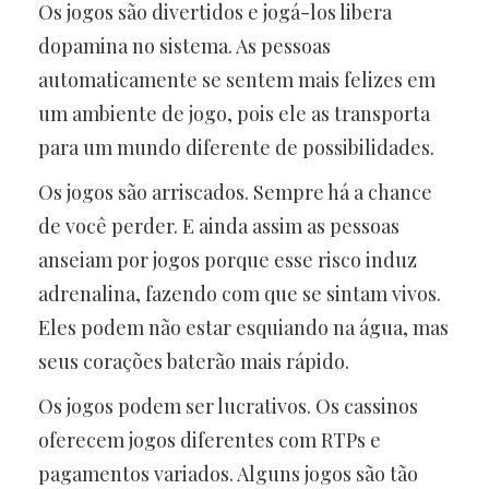
Os jogos são divertidos e jogá-los libera
dopamina no sistema. As pessoas
automaticamente se sentem mais felizes em
um ambiente de jogo, pois ele as transporta
para um mundo diferente de possibilidades.
Os jogos são arriscados. Sempre há a chance
de você perder. E ainda assim as pessoas
anseiam por jogos porque esse risco induz
adrenalina, fazendo com que se sintam vivos.
Eles podem não estar esquiando na água, mas
seus corações baterão mais rápido.
Os jogos podem ser lucrativos. Os cassinos
oferecem jogos diferentes com RTPs e
pagamentos variados. Alguns jogos são tão