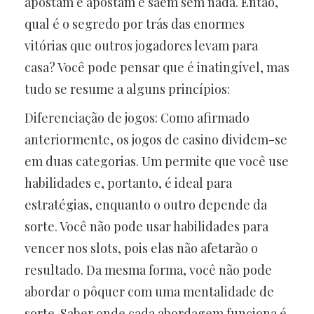
apostam e apostam e saem sem nada. Então,
qual é o segredo por trás das enormes
vitórias que outros jogadores levam para
casa? Você pode pensar que é inatingível, mas
tudo se resume a alguns princípios:
Diferenciação de jogos: Como afirmado
anteriormente, os jogos de casino dividem-se
em duas categorias. Um permite que você use
habilidades e, portanto, é ideal para
estratégias, enquanto o outro depende da
sorte. Você não pode usar habilidades para
vencer nos slots, pois elas não afetarão o
resultado. Da mesma forma, você não pode
abordar o pôquer com uma mentalidade de
sorte. Saber onde cada abordagem funciona é