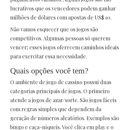
lucrativos que os vencedores podem ganhar
milhões de dólares com apostas de US$ 10.
Não vamos esquecer que os jogos são
competitivos. Algumas pessoas só querem
vencer; esses jogos oferecem caminhos ideais
para exercitar essa necessidade.
Quais opções você tem?
O ambiente de jogo de cassino possui duas
categorias principais de jogos. O primeiro
atende a jogos de azar/sorte. São jogos fáceis
com regras simples que dependem da
geração de números aleatórios. Exemplos são
bingo e caça-níqueis. Você clica em play e o