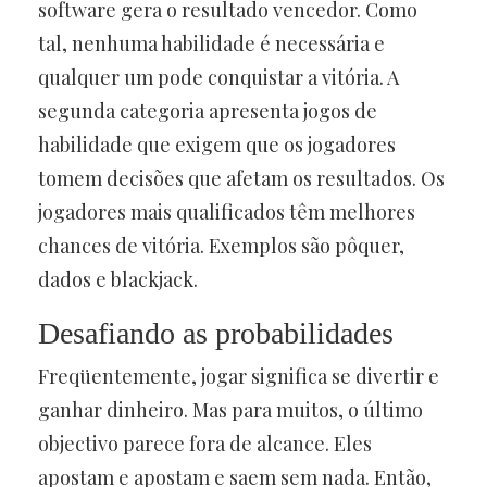
software gera o resultado vencedor. Como
tal, nenhuma habilidade é necessária e
qualquer um pode conquistar a vitória. A
segunda categoria apresenta jogos de
habilidade que exigem que os jogadores
tomem decisões que afetam os resultados. Os
jogadores mais qualificados têm melhores
chances de vitória. Exemplos são pôquer,
dados e blackjack.
Desafiando as probabilidades
Freqüentemente, jogar significa se divertir e
ganhar dinheiro. Mas para muitos, o último
objectivo parece fora de alcance. Eles
apostam e apostam e saem sem nada. Então,