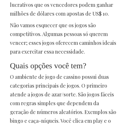
lucrativos que os vencedores podem ganhar
milhões de dólares com apostas de US$ 10.
Não vamos esquecer que os jogos são
competitivos. Algumas pessoas só querem
vencer; esses jogos oferecem caminhos ideais
para exercitar essa necessidade.
Quais opções você tem?
O ambiente de jogo de cassino possui duas
categorias principais de jogos. O primeiro
atende a jogos de azar/sorte. São jogos fáceis
com regras simples que dependem da
geração de números aleatórios. Exemplos são
bingo e caça-níqueis. Você clica em play e o