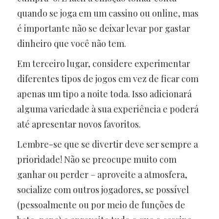
quando se joga em um cassino ou online, mas
é importante não se deixar levar por gastar
dinheiro que você não tem.
Em terceiro lugar, considere experimentar
diferentes tipos de jogos em vez de ficar com
apenas um tipo a noite toda. Isso adicionará
alguma variedade à sua experiência e poderá
até apresentar novos favoritos.
Lembre-se que se divertir deve ser sempre a
prioridade! Não se preocupe muito com
ganhar ou perder – aproveite a atmosfera,
socialize com outros jogadores, se possível
(pessoalmente ou por meio de funções de