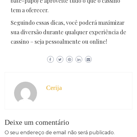
bate-papo) e aproveite tudo o que o cassino
tem a oferecer.
Seguindo essas dicas, você poderá maximizar
sua diversão durante qualquer experiência de
cassino – seja pessoalmente ou online!
Cerija
Deixe um comentário
O seu endereço de email não será publicado.