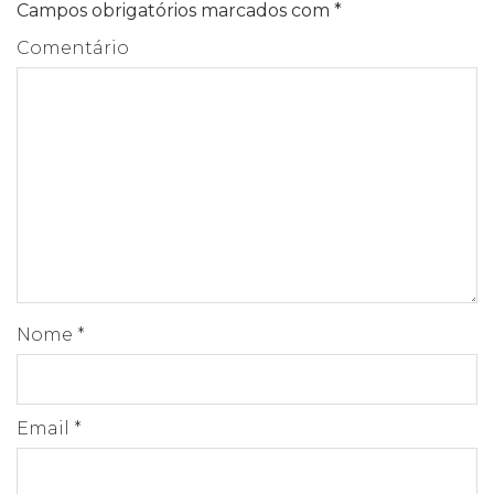
Campos obrigatórios marcados com
*
Comentário
Nome
*
Email
*