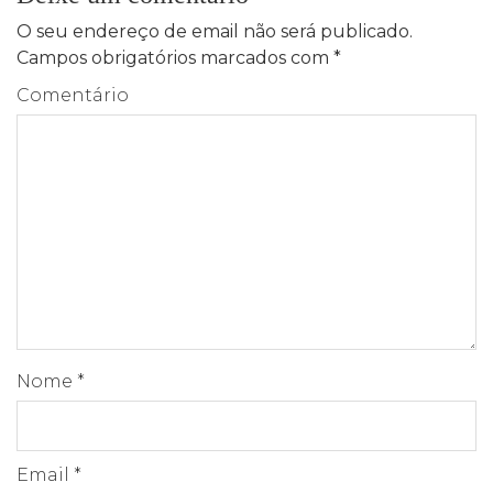
O seu endereço de email não será publicado.
Campos obrigatórios marcados com
*
Comentário
Nome
*
Email
*