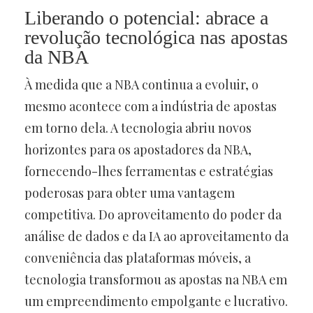
Liberando o potencial: abrace a
revolução tecnológica nas apostas
da NBA
À medida que a NBA continua a evoluir, o
mesmo acontece com a indústria de apostas
em torno dela. A tecnologia abriu novos
horizontes para os apostadores da NBA,
fornecendo-lhes ferramentas e estratégias
poderosas para obter uma vantagem
competitiva. Do aproveitamento do poder da
análise de dados e da IA ao aproveitamento da
conveniência das plataformas móveis, a
tecnologia transformou as apostas na NBA em
um empreendimento empolgante e lucrativo.