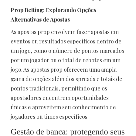
Prop Betting: Explorando Opções
Alternativas de Apostas
As apostas prop envolvem fazer apostas em
eventos ou resultados específicos dentro de
um jogo, como o número de pontos marcados
por um jogador ou o total de rebotes em um
jogo. As apostas prop oferecem uma ampla
gama de opções além dos spreads e totais de
pontos tradicionais, permitindo que os
apostadores encontrem oportunidades
únicas e aproveitem seu conhecimento de
jogadores ou times específicos.
Gestão de banca: protegendo seus