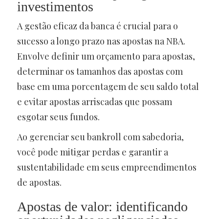
investimentos
A gestão eficaz da banca é crucial para o
sucesso a longo prazo nas apostas na NBA.
Envolve definir um orçamento para apostas,
determinar os tamanhos das apostas com
base em uma porcentagem de seu saldo total
e evitar apostas arriscadas que possam
esgotar seus fundos.
Ao gerenciar seu bankroll com sabedoria,
você pode mitigar perdas e garantir a
sustentabilidade em seus empreendimentos
de apostas.
Apostas de valor: identificando