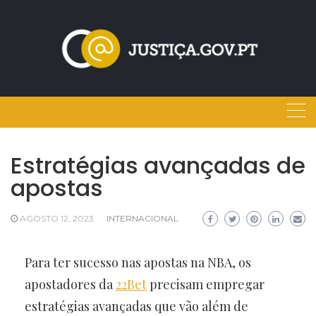
Skip
to
content
Estratégias avançadas de
apostas
AGOSTO 12, 2023
INTERNACIONAL
Para ter sucesso nas apostas na NBA, os
apostadores da
22Bet
precisam empregar
estratégias avançadas que vão além de