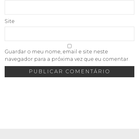
Site
Guardar o meu nome, email e site neste
navegador para a próxima vez que eu comentar.