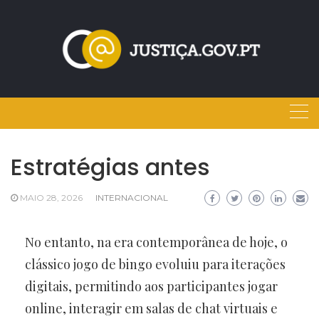
Skip
to
content
Estratégias antes
MAIO 28, 2026
INTERNACIONAL
No entanto, na era contemporânea de hoje, o
clássico jogo de bingo evoluiu para iterações
digitais, permitindo aos participantes jogar
online, interagir em salas de chat virtuais e