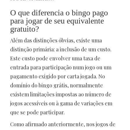
O que diferencia o bingo pago
para jogar de seu equivalente
gratuito?
Além das distinções óbvias, existe uma
distinção primária: a inclusão de um custo.
Este custo pode envolver uma taxa de
entrada para participação num jogo ou um
pagamento exigido por carta jogada. No
domínio do bingo grátis, normalmente
existem limitações impostas ao número de
jogos acessíveis ou à gama de variações em
que se pode participar.
Como afirmado anteriormente, nos jogos de