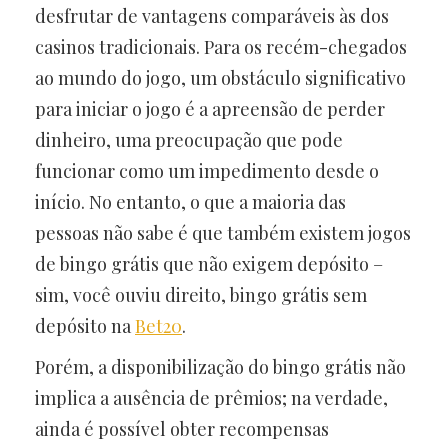
desfrutar de vantagens comparáveis às dos
casinos tradicionais. Para os recém-chegados
ao mundo do jogo, um obstáculo significativo
para iniciar o jogo é a apreensão de perder
dinheiro, uma preocupação que pode
funcionar como um impedimento desde o
início. No entanto, o que a maioria das
pessoas não sabe é que também existem jogos
de bingo grátis que não exigem depósito –
sim, você ouviu direito, bingo grátis sem
depósito na
Bet20
.
Porém, a disponibilização do bingo grátis não
implica a ausência de prêmios; na verdade,
ainda é possível obter recompensas