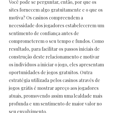
Você pode se perguntar, então, por que os
sites fornecem algo gratuitamente e o que os
motiva? Os casinos compreendem a
necessidade dos jogadores estabelecerem um
sentimento de confiança antes de
comprometerem o seu tempo e fundos. Como
resultado, para facilitar os passos iniciais de
construção deste relacionamento e motivar
os indivíduos a iniciar o jogo, eles apresentam
oportunidades de jogos gratuitos. Outra
estratégia utilizada pelos casinos através de
jogos grátis é mostrar apreço aos jogadores
atuais, promovendo assim uma lealdade mais
profunda e um sentimento de maior valor no
seu envolvimento.