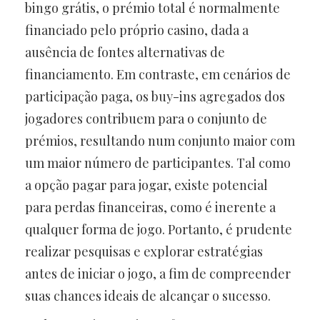
bingo grátis, o prémio total é normalmente
financiado pelo próprio casino, dada a
ausência de fontes alternativas de
financiamento. Em contraste, em cenários de
participação paga, os buy-ins agregados dos
jogadores contribuem para o conjunto de
prémios, resultando num conjunto maior com
um maior número de participantes. Tal como
a opção pagar para jogar, existe potencial
para perdas financeiras, como é inerente a
qualquer forma de jogo. Portanto, é prudente
realizar pesquisas e explorar estratégias
antes de iniciar o jogo, a fim de compreender
suas chances ideais de alcançar o sucesso.