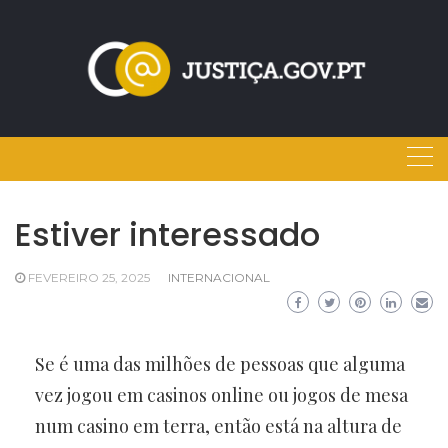
Skip
to
content
Estiver interessado
FEVEREIRO 25, 2025
INTERNACIONAL
Se é uma das milhões de pessoas que alguma
vez jogou em casinos online ou jogos de mesa
num casino em terra, então está na altura de