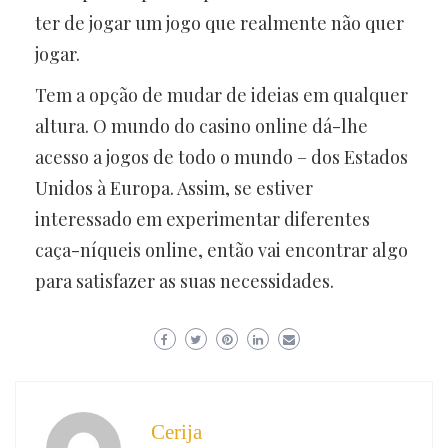
ter de jogar um jogo que realmente não quer
jogar.
Tem a opção de mudar de ideias em qualquer
altura. O mundo do casino online dá-lhe
acesso a jogos de todo o mundo – dos Estados
Unidos à Europa. Assim, se estiver
interessado em experimentar diferentes
caça-níqueis online, então vai encontrar algo
para satisfazer as suas necessidades.
Cerija