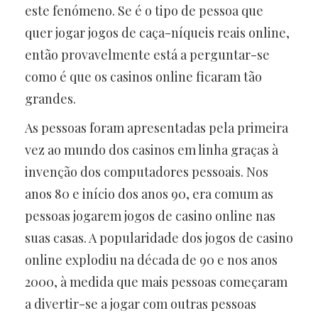
este fenómeno. Se é o tipo de pessoa que
quer jogar jogos de caça-níqueis reais online,
então provavelmente está a perguntar-se
como é que os casinos online ficaram tão
grandes.
As pessoas foram apresentadas pela primeira
vez ao mundo dos casinos em linha graças à
invenção dos computadores pessoais. Nos
anos 80 e início dos anos 90, era comum as
pessoas jogarem jogos de casino online nas
suas casas. A popularidade dos jogos de casino
online explodiu na década de 90 e nos anos
2000, à medida que mais pessoas começaram
a divertir-se a jogar com outras pessoas