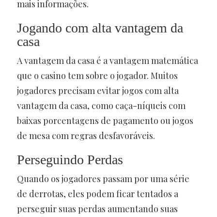
mais informações.
Jogando com alta vantagem da
casa
A vantagem da casa é a vantagem matemática
que o casino tem sobre o jogador. Muitos
jogadores precisam evitar jogos com alta
vantagem da casa, como caça-níqueis com
baixas porcentagens de pagamento ou jogos
de mesa com regras desfavoráveis.
Perseguindo Perdas
Quando os jogadores passam por uma série
de derrotas, eles podem ficar tentados a
perseguir suas perdas aumentando suas