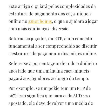
Este artigo o guiará pelas complexidades da
estrutura de pagamento dos caça-níqueis
online no
22Bet bonus
, o que o ajudará a jogar
com mais confiança e diversão.
Retorno ao jogador, ou RTP, é um conceito
fundamental a ser compreendido ao discutir
a estrutura de pagamento dos pokies online.
Refere-se à porcentagem de todo o dinheiro
apostado que uma máquina caça-níqueis
pagará aos jogadores ao longo do tempo.
Por exemplo, se um pokie tem um RTP de
96%, isso significa que para cada AUD 100
apostado, ele deve devolver uma média de