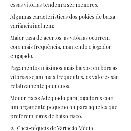
essas vitórias tendem a ser menores.
Algumas características dos pokies de baixa
variância incluem:
Maior taxa de acertos: as vitórias ocorrem
com mais frequência, mantendo o jogador
engajado.
Pagamentos máximos mais baixos: embora as
vitórias sejam mais frequentes, os valores são
relativamente pequenos.
Menor risco: Adequado para jogadores com
um orçamento pequeno ou para aqueles que
preferem jogos de baixo risco.
Caça-níqueis de Variação Média