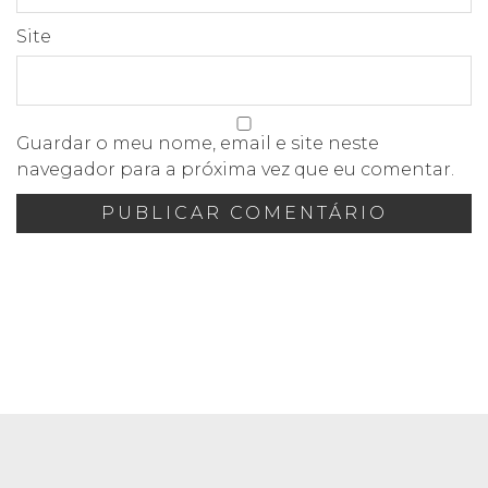
Site
Guardar o meu nome, email e site neste
navegador para a próxima vez que eu comentar.