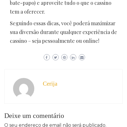
bate-papo) e aproveite tudo o que o cassino
tem a oferecer.
Seguindo essas dicas, você poderá maximizar
sua diversão durante qualquer experiência de
cassino – seja pessoalmente ou online!
Cerija
Deixe um comentário
O seu endereço de email não será publicado.