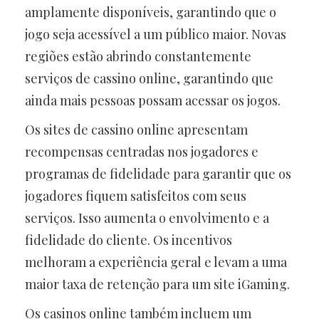
amplamente disponíveis, garantindo que o
jogo seja acessível a um público maior. Novas
regiões estão abrindo constantemente
serviços de cassino online, garantindo que
ainda mais pessoas possam acessar os jogos.
Os sites de cassino online apresentam
recompensas centradas nos jogadores e
programas de fidelidade para garantir que os
jogadores fiquem satisfeitos com seus
serviços. Isso aumenta o envolvimento e a
fidelidade do cliente. Os incentivos
melhoram a experiência geral e levam a uma
maior taxa de retenção para um site iGaming.
Os casinos online também incluem um