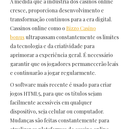
À medida que a indústria dos casinos online
cresce, proporciona desenvolvimento e
transformação contínuos para a era digital.
Cassinos online como o
Bizzo Casino
bonus
ultrapassam constantemente os limites
da tecnologia e da criatividade para
aprimorar a experiência geral. É necessário
garantir que os jogadores permanecerão leais
e continuarão a jogar regularmente.
O software mais recente é usado para criar
jogos HTML5, para que os títulos sejam
facilmente acessíveis em qualquer
dispositivo, seja celular ou computador.
Mudanças são feitas constantemente para