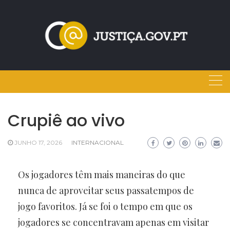
Skip
to
content
Crupiê ao vivo
JUNHO 17, 2026
INTERNACIONAL
Os jogadores têm mais maneiras do que
nunca de aproveitar seus passatempos de
jogo favoritos. Já se foi o tempo em que os
jogadores se concentravam apenas em visitar