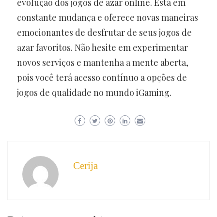
evolução dos jogos de azar online. Está em
constante mudança e oferece novas maneiras
emocionantes de desfrutar de seus jogos de
azar favoritos. Não hesite em experimentar
novos serviços e mantenha a mente aberta,
pois você terá acesso contínuo a opções de
jogos de qualidade no mundo iGaming.
Cerija