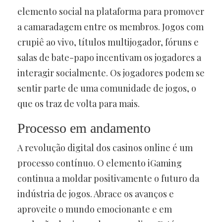
elemento social na plataforma para promover
a camaradagem entre os membros. Jogos com
crupiê ao vivo, títulos multijogador, fóruns e
salas de bate-papo incentivam os jogadores a
interagir socialmente. Os jogadores podem se
sentir parte de uma comunidade de jogos, o
que os traz de volta para mais.
Processo em andamento
A revolução digital dos casinos online é um
processo contínuo. O elemento iGaming
continua a moldar positivamente o futuro da
indústria de jogos. Abrace os avanços e
aproveite o mundo emocionante e em