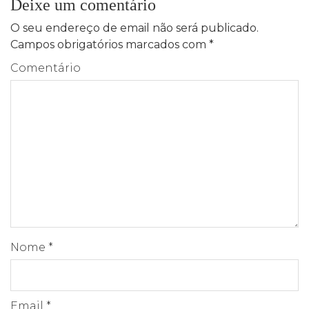
Deixe um comentário
O seu endereço de email não será publicado.
Campos obrigatórios marcados com
*
Comentário
Nome
*
Email
*