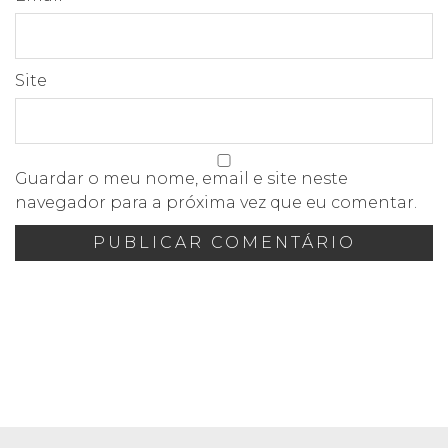
Site
Guardar o meu nome, email e site neste
navegador para a próxima vez que eu comentar.