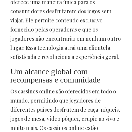
oferece uma maneira única para os
consumidores desfrutarem dos jogos sem
viajar. Ele permite conteúdo exclusivo
fornecido pelas operadoras e que os
jogadores não encontrarão em nenhum outro
lugar. Essa tecnologia atrai uma clientela
sofisticada e revoluciona a experiência geral.
Um alcance global com
recompensas e comunidade
Os cassinos online são oferecidos em todo o
mundo, permitindo que jogadores de
diferentes países desfrutem de caça-níqueis,
jogos de mesa, vídeo pôquer, crupiê ao vivo e
muito mais. Os cassinos online estão