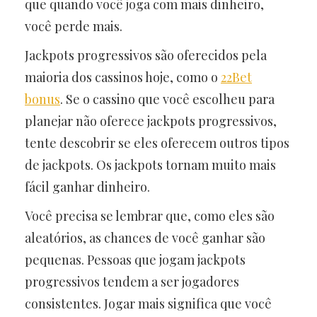
que quando você joga com mais dinheiro,
você perde mais.
Jackpots progressivos são oferecidos pela
maioria dos cassinos hoje, como o
22Bet
bonus
. Se o cassino que você escolheu para
planejar não oferece jackpots progressivos,
tente descobrir se eles oferecem outros tipos
de jackpots. Os jackpots tornam muito mais
fácil ganhar dinheiro.
Você precisa se lembrar que, como eles são
aleatórios, as chances de você ganhar são
pequenas. Pessoas que jogam jackpots
progressivos tendem a ser jogadores
consistentes. Jogar mais significa que você