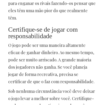
para enganar os rivais fazendo-os pensar que
eles têm uma mão pior do que realmente
têm.
Certifique-se de jogar com
responsabilidade
O jogo pode ser uma maneira altamente
eficaz de ganhar dinheiro. Ao mesmo tempo,
pode ser muito arriscado. A grande maioria
dos jogadores não ganha. Se você planeja
jogar de forma recreativa, precisa se
certificar de que o faz com responsabilidade.
Sob nenhuma circunstância você deve deixar
o jogo levar a melhor sobre você. Certifique-