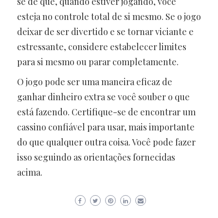
se de que, quando estiver jogando, você
esteja no controle total de si mesmo. Se o jogo
deixar de ser divertido e se tornar viciante e
estressante, considere estabelecer limites
para si mesmo ou parar completamente.
O jogo pode ser uma maneira eficaz de
ganhar dinheiro extra se você souber o que
está fazendo. Certifique-se de encontrar um
cassino confiável para usar, mais importante
do que qualquer outra coisa. Você pode fazer
isso seguindo as orientações fornecidas
acima.