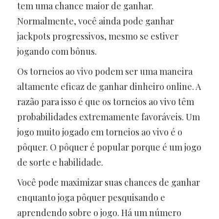
tem uma chance maior de ganhar.
Normalmente, você ainda pode ganhar
jackpots progressivos, mesmo se estiver
jogando com bônus.
Os torneios ao vivo podem ser uma maneira
altamente eficaz de ganhar dinheiro online. A
razão para isso é que os torneios ao vivo têm
probabilidades extremamente favoráveis. Um
jogo muito jogado em torneios ao vivo é o
pôquer. O pôquer é popular porque é um jogo
de sorte e habilidade.
Você pode maximizar suas chances de ganhar
enquanto joga pôquer pesquisando e
aprendendo sobre o jogo. Há um número