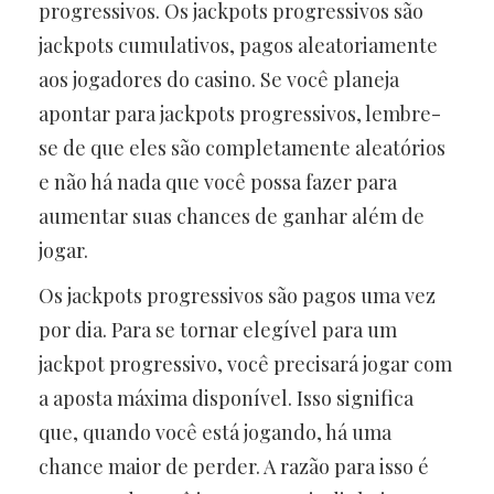
progressivos. Os jackpots progressivos são
jackpots cumulativos, pagos aleatoriamente
aos jogadores do casino. Se você planeja
apontar para jackpots progressivos, lembre-
se de que eles são completamente aleatórios
e não há nada que você possa fazer para
aumentar suas chances de ganhar além de
jogar.
Os jackpots progressivos são pagos uma vez
por dia. Para se tornar elegível para um
jackpot progressivo, você precisará jogar com
a aposta máxima disponível. Isso significa
que, quando você está jogando, há uma
chance maior de perder. A razão para isso é