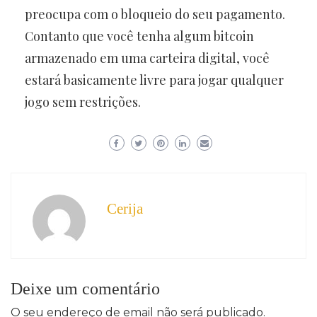
preocupa com o bloqueio do seu pagamento.
Contanto que você tenha algum bitcoin
armazenado em uma carteira digital, você
estará basicamente livre para jogar qualquer
jogo sem restrições.
Cerija
Deixe um comentário
O seu endereço de email não será publicado.