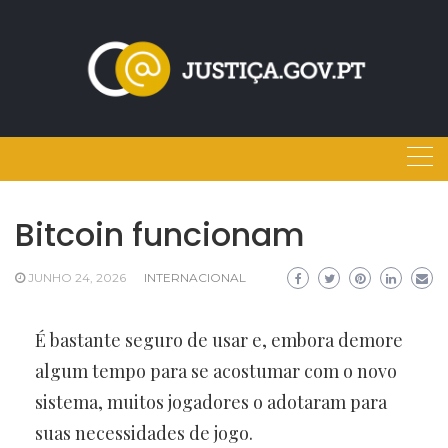
Skip
to
content
Bitcoin funcionam
JUNHO 24, 2026
INTERNACIONAL
É bastante seguro de usar e, embora demore
algum tempo para se acostumar com o novo
sistema, muitos jogadores o adotaram para
suas necessidades de jogo.