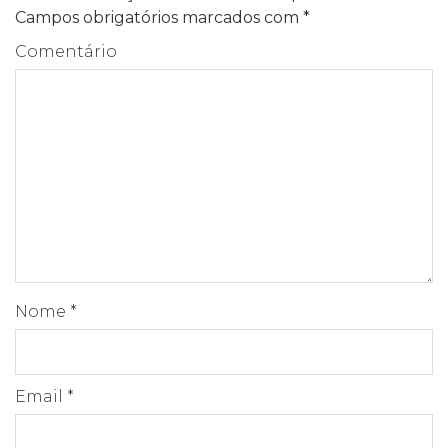
Campos obrigatórios marcados com
*
Comentário
Nome
*
Email
*