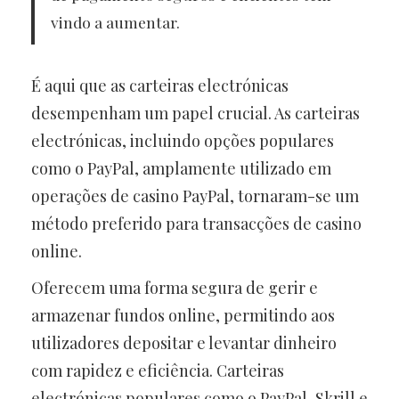
vindo a aumentar.
É aqui que as carteiras electrónicas
desempenham um papel crucial. As carteiras
electrónicas, incluindo opções populares
como o PayPal, amplamente utilizado em
operações de casino PayPal, tornaram-se um
método preferido para transacções de casino
online.
Oferecem uma forma segura de gerir e
armazenar fundos online, permitindo aos
utilizadores depositar e levantar dinheiro
com rapidez e eficiência. Carteiras
electrónicas populares como o PayPal, Skrill e