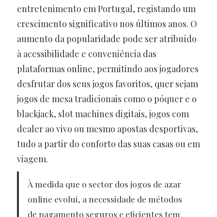
entretenimento em Portugal, registando um
crescimento significativo nos últimos anos. O
aumento da popularidade pode ser atribuído
à acessibilidade e conveniência das
plataformas online, permitindo aos jogadores
desfrutar dos seus jogos favoritos, quer sejam
jogos de mesa tradicionais como o póquer e o
blackjack, slot machines digitais, jogos com
dealer ao vivo ou mesmo apostas desportivas,
tudo a partir do conforto das suas casas ou em
viagem.
À medida que o sector dos jogos de azar
online evolui, a necessidade de métodos
de pagamento seguros e eficientes tem