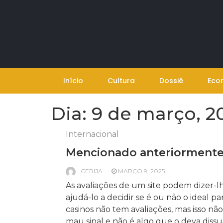
Skip
to
content
Início
Cultura
Dossiê
Eco
Dia:
9 de março, 2
Internacional
Mencionado anteriorment
CERIJA
MARÇO 9, 2025
As avaliações de um site podem dizer-l
ajudá-lo a decidir se é ou não o ideal par
casinos não tem avaliações, mas isso n
mau sinal e não é algo que o deva dissu