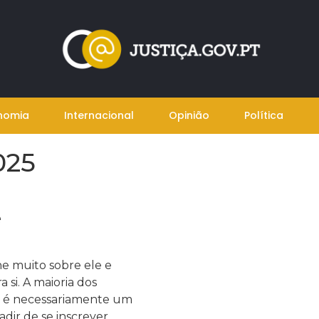
nomia
Internacional
Opinião
Política
025
e
he muito sobre ele e
a si. A maioria dos
ão é necessariamente um
adir de se inscrever