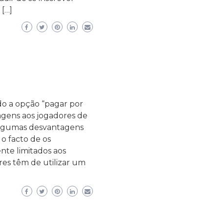
 […]
o a opção “pagar por
tagens aos jogadores de
algumas desvantagens
 o facto de os
te limitados aos
ores têm de utilizar um