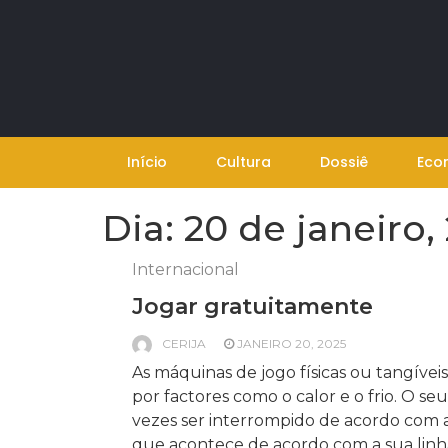
Skip
to
content
Início
Cultura
Dossiê
Eco
Dia:
20 de janeiro,
Internacional
Jogar gratuitamente
CERIJA
JANEIRO 20, 2025
As máquinas de jogo físicas ou tangíve
por factores como o calor e o frio. O se
vezes ser interrompido de acordo com a
que acontece de acordo com a sua linha