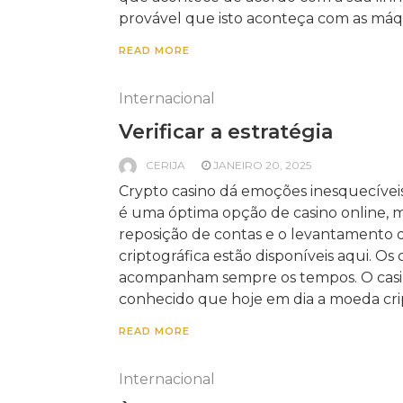
provável que isto aconteça com as máqu
READ MORE
Internacional
Verificar a estratégia
CERIJA
JANEIRO 20, 2025
Crypto casino dá emoções inesquecívei
é uma óptima opção de casino online,
reposição de contas e o levantamento
criptográfica estão disponíveis aqui. Os
acompanham sempre os tempos. O casin
conhecido que hoje em dia a moeda crip
READ MORE
Internacional