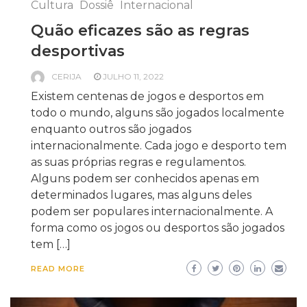
Cultura
Dossiê
Internacional
Quão eficazes são as regras
desportivas
CERIJA
JULHO 11, 2022
Existem centenas de jogos e desportos em
todo o mundo, alguns são jogados localmente
enquanto outros são jogados
internacionalmente. Cada jogo e desporto tem
as suas próprias regras e regulamentos.
Alguns podem ser conhecidos apenas em
determinados lugares, mas alguns deles
podem ser populares internacionalmente. A
forma como os jogos ou desportos são jogados
tem […]
READ MORE