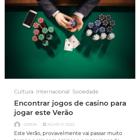
Cultura
Internacional
Sociedade
Encontrar jogos de casino para
jogar este Verão
CERIJA
JULHO 11, 2022
Este Verão, provavelmente vai passar muito