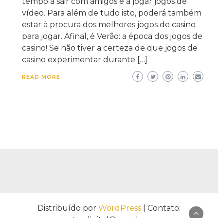
tempo a sair com amigos e a jogar jogos de
vídeo. Para além de tudo isto, poderá também
estar à procura dos melhores jogos de casino
para jogar. Afinal, é Verão: a época dos jogos de
casino! Se não tiver a certeza de que jogos de
casino experimentar durante […]
READ MORE
Distribuído por
WordPress
|
Contato: